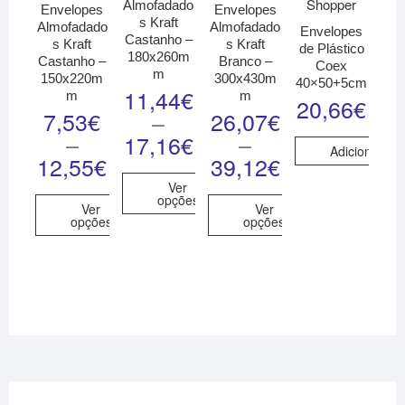
Almofadado
Envelopes
Envelopes
s Kraft
Almofadado
Almofadado
Envelopes
Castanho –
s Kraft
s Kraft
de Plástico
180x260m
Castanho –
Branco –
Coex
m
150x220m
300x430m
40×50+5cm
11,44
€
m
m
20,66
€
7,53
€
26,07
€
–
–
–
17,16
€
Adicionar
12,55
€
39,12
€
Ver
opções
Ver
Ver
opções
opções