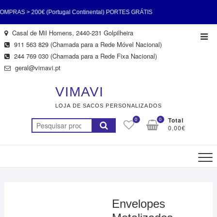
AS > 200€ (Portugal Continental) PORTES GRÁTIS
Skip
Casal de Mil Homens, 2440-231 Golpilheira
Top
tugal Continental) PORTES GRÁTIS EM COMPRAS >
to
911 563 829 (Chamada para a Rede Móvel Nacional)
Men
content
244 769 030 (Chamada para a Rede Fixa Nacional)
ntal) PORTES GRÁTIS EM COMPRAS > 200€ (Portugal
geral@vimavi.pt
RÁTIS EM COMPRAS > 200€ (Portugal Continental)
VIMAVI
LOJA DE SACOS PERSONALIZADOS
AS > 200€ (Portugal Continental) PORTES GRÁTIS
0
0
Total
Pesquisar
0,00€
tugal Continental) PORTES GRÁTIS EM COMPRAS >
por:
200€ (Portugal Continental)
Envelopes