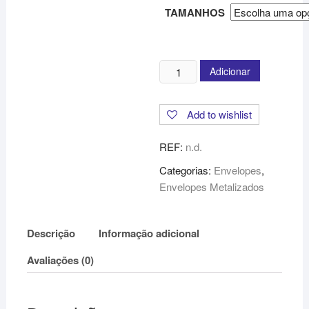
TAMANHOS
Quantidade
Adicionar
de
Envelopes
Add to wishlist
Metalizados
Mate
REF:
n.d.
-
Ouro
Categorias:
Envelopes
,
Envelopes Metalizados
Descrição
Informação adicional
Avaliações (0)