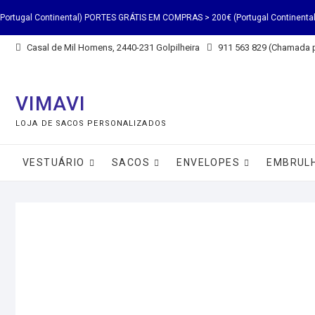
ntal) PORTES GRÁTIS EM COMPRAS > 200€ (Portugal Continental) PORTES GRÁTI
Casal de Mil Homens, 2440-231 Golpilheira
911 563 829 (Chamada p
ntal) PORTES GRÁTIS EM COMPRAS > 200€ (Portugal Continental) PORTES GRÁTI
VIMAVI
LOJA DE SACOS PERSONALIZADOS
VESTUÁRIO
SACOS
ENVELOPES
EMBRULH