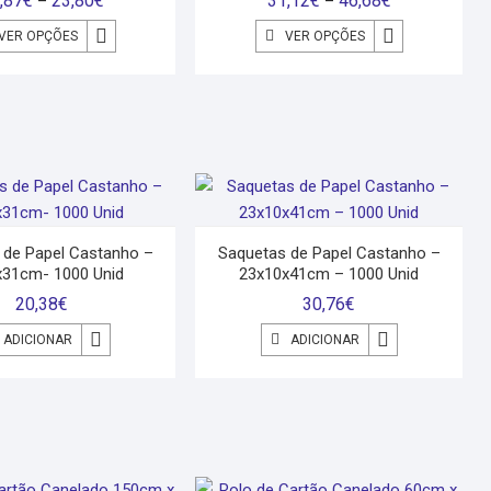
,87
€
23,80
€
31,12
€
46,68
€
–
–
VER OPÇÕES
VER OPÇÕES
 de Papel Castanho –
Saquetas de Papel Castanho –
x31cm- 1000 Unid
23x10x41cm – 1000 Unid
20,38
€
30,76
€
ADICIONAR
ADICIONAR