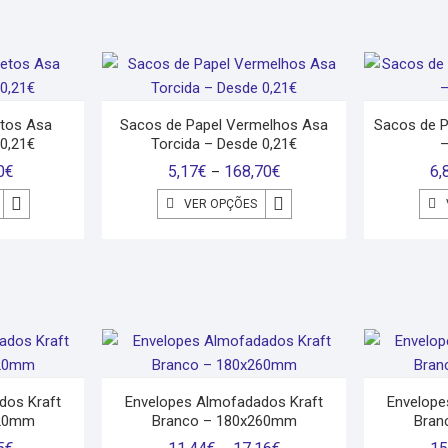
etos Asa
Sacos de Papel Vermelhos Asa
Sacos de P
 0,21€
Torcida – Desde 0,21€
–
0
€
5,17
€
168,70
€
6,
–
VER OPÇÕES
dos Kraft
Envelopes Almofadados Kraft
Envelope
220mm
Branco – 180x260mm
Bran