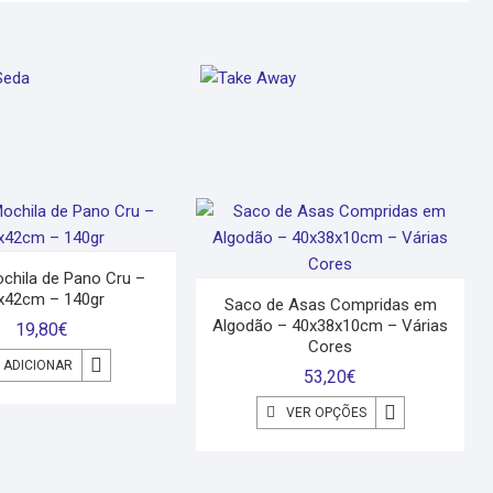
DE SEDA
TAKE AWAY
chila de Pano Cru –
x42cm – 140gr
Saco de Asas Compridas em
Algodão – 40x38x10cm – Várias
19,80
€
Cores
ADICIONAR
53,20
€
VER OPÇÕES