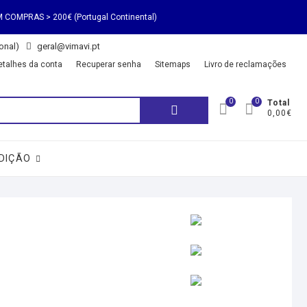
€ (Portugal Continental)
onal)
geral@vimavi.pt
€ (Portugal Continental)
etalhes da conta
Recuperar senha
Sitemaps
Livro de reclamações
0
0
Total
0,00€
DIÇÃO