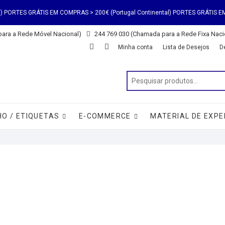
S EM COMPRAS > 200€ (Portugal Continental) PORTES GRÁTIS EM COMPRAS > 200
ara a Rede Móvel Nacional)
244 769 030 (Chamada para a Rede Fixa Naci
S EM COMPRAS > 200€ (Portugal Continental) PORTES GRÁTIS EM COMPRAS > 200
Minha conta
Lista de Desejos
D
O / ETIQUETAS
E-COMMERCE
MATERIAL DE EXPE