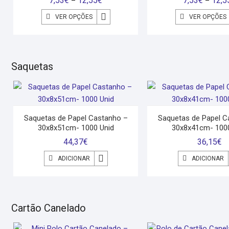
7,53
€
12,55
€
7,53
€
12,5
–
–
VER OPÇÕES
VER OPÇÕES
Saquetas
Saquetas de Papel Castanho –
Saquetas de Papel C
30x8x51cm- 1000 Unid
30x8x41cm- 1000
44,37
€
36,15
€
ADICIONAR
ADICIONAR
Cartão Canelado