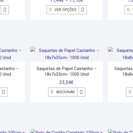
5
€
11,44
€
17,16
€
15
–
VER OPÇÕES
astanho –
Saquetas de Papel Castanho –
Saquetas
 Unid
18x7x35cm- 1000 Unid
18x8
23,54
€
ADICIONAR