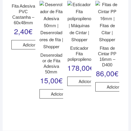
Fita Adesiva
PVC
Castanha –
60x48mm
2,40
€
Adicionar
Esticador
Fitas de
Fita
Cintar PP
Desenrolad
polipropileno
16mm –
or de Fita
D400
178,00
€
Adesiva
86,00
€
50mm
15,00
€
Adicionar
Adicionar
Adicionar