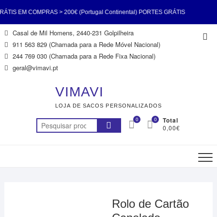
S EM COMPRAS > 200€ (Portugal Continental) PORTES GRÁTIS
Skip
Casal de Mil Homens, 2440-231 Golpilheira
Top
> 200€ (Portugal Continental) PORTES GRÁTIS EM COMPRAS >
to
911 563 829 (Chamada para a Rede Móvel Nacional)
Me
content
244 769 030 (Chamada para a Rede Fixa Nacional)
gal Continental) PORTES GRÁTIS EM COMPRAS > 200€ (Portugal
geral@vimavi.pt
l) PORTES GRÁTIS EM COMPRAS > 200€ (Portugal Continental)
VIMAVI
LOJA DE SACOS PERSONALIZADOS
S EM COMPRAS > 200€ (Portugal Continental) PORTES GRÁTIS
0
0
Total
Pesquisar
0,00€
> 200€ (Portugal Continental) PORTES GRÁTIS EM COMPRAS >
por:
200€ (Portugal Continental)
Rolo de Cartão