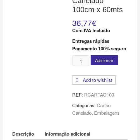
Canelado
100cm x 60mts
36,77
€
Com IVA Incluído
Entregas rápidas
Pagamento 100% seguro
Quantidade
Adicionar
de
Rolo
Add to wishlist
de
Cartão
REF:
RCARTAO100
Canelado
100cm
Categorias:
Cartão
x
Canelado
,
Embalagens
60mts
Descrição
Informação adicional