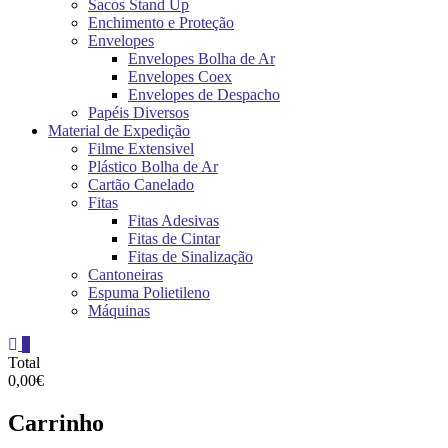
Sacos Stand Up
Enchimento e Proteção
Envelopes
Envelopes Bolha de Ar
Envelopes Coex
Envelopes de Despacho
Papéis Diversos
Material de Expedição
Filme Extensivel
Plástico Bolha de Ar
Cartão Canelado
Fitas
Fitas Adesivas
Fitas de Cintar
Fitas de Sinalização
Cantoneiras
Espuma Polietileno
Máquinas
0
Total
0,00€
Carrinho