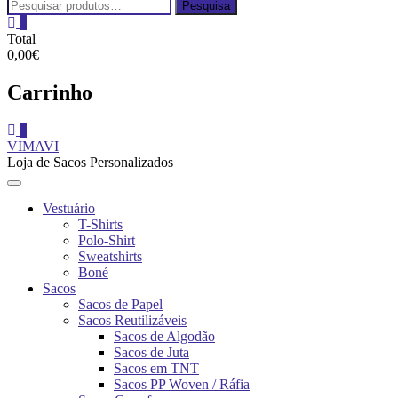
Pesquisar
Pesquisa
por:
0
Total
0,00€
Carrinho
0
VIMAVI
Loja de Sacos Personalizados
Vestuário
T-Shirts
Polo-Shirt
Sweatshirts
Boné
Sacos
Sacos de Papel
Sacos Reutilizáveis
Sacos de Algodão
Sacos de Juta
Sacos em TNT
Sacos PP Woven / Ráfia