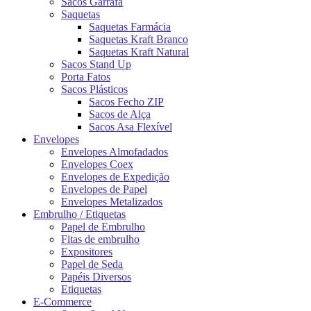
Sacos Garrafa
Saquetas
Saquetas Farmácia
Saquetas Kraft Branco
Saquetas Kraft Natural
Sacos Stand Up
Porta Fatos
Sacos Plásticos
Sacos Fecho ZIP
Sacos de Alça
Sacos Asa Flexível
Envelopes
Envelopes Almofadados
Envelopes Coex
Envelopes de Expedição
Envelopes de Papel
Envelopes Metalizados
Embrulho / Etiquetas
Papel de Embrulho
Fitas de embrulho
Expositores
Papel de Seda
Papéis Diversos
Etiquetas
E-Commerce