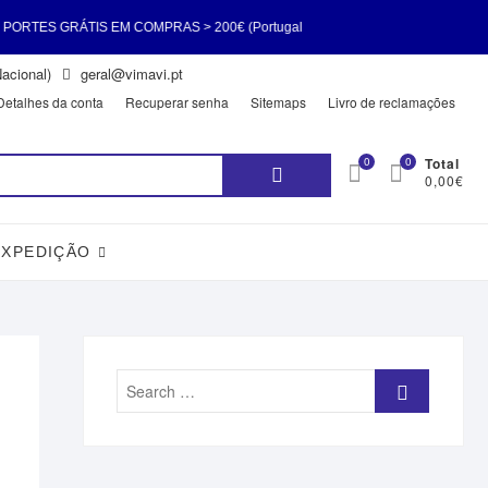
S EM COMPRAS > 200€ (Portugal
acional)
geral@vimavi.pt
PORTES GRÁTIS EM COMPRAS > 200€
Detalhes da conta
Recuperar senha
Sitemaps
Livro de reclamações
Pesquisar
0
0
Total
0,00€
por:
EXPEDIÇÃO
Search
…