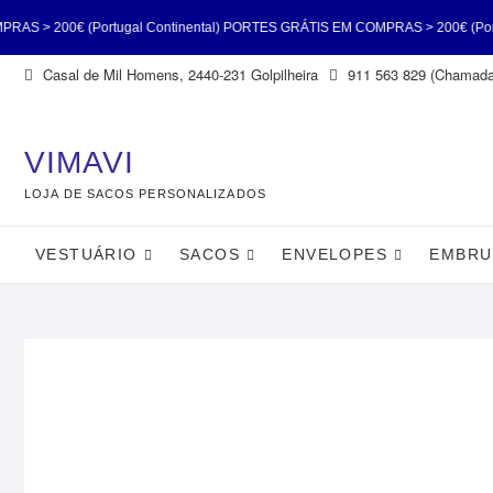
ugal Continental) PORTES GRÁTIS EM COMPRAS > 200€ (Portugal Continenta
Skip
Casal de Mil Homens, 2440-231 Golpilheira
911 563 829 (Chamada 
> 200€ (Portugal Continental) PORTES GRÁTIS EM COMPRAS > 200€ (Portuga
to
content
(Portugal Conti
VIMAVI
LOJA DE SACOS PERSONALIZADOS
VESTUÁRIO
SACOS
ENVELOPES
EMBRU