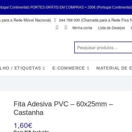
l) PORTES GRÁTIS EM COMPRAS > 200€ (Portugal Continental) PORTES GRÁTI
para a Rede Móvel Nacional)
244 769 030 (Chamada para a Rede Fixa N
l Continental) PORTES GRÁTIS EM COMPRAS > 200€ (Portugal Continental) 
Facebook
Instagram
Minha conta
Lista de Desejos
nental)
LHO / ETIQUETAS
E-COMMERCE
MATERIAL DE 
Fita Adesiva PVC – 60x25mm –
Castanha
1,60
€