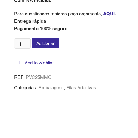
Com IVA Incluído
Para quantidades maiores peça orçamento,
AQUI
.
Entrega rápida
Pagamento 100% seguro
Quantidade
Adicionar
de
Fita
Add to wishlist
Adesiva
PVC
REF:
PVC25MMC
-
60x25mm
Categorias:
Embalagens
,
Fitas Adesivas
-
Castanha