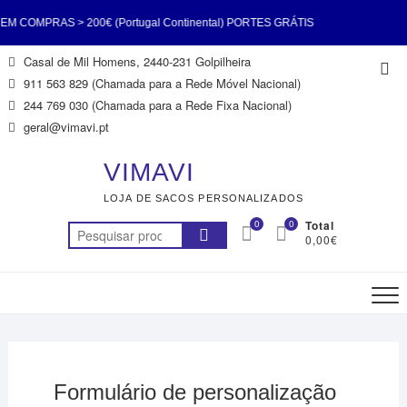
 COMPRAS > 200€ (Portugal Continental) PORTES GRÁTIS
Skip
Casal de Mil Homens, 2440-231 Golpilheira
Top
0€ (Portugal Continental) PORTES GRÁTIS EM COMPRAS >
to
911 563 829 (Chamada para a Rede Móvel Nacional)
Me
content
244 769 030 (Chamada para a Rede Fixa Nacional)
Continental) PORTES GRÁTIS EM COMPRAS > 200€ (Portugal
geral@vimavi.pt
ORTES GRÁTIS EM COMPRAS > 200€ (Portugal Continental)
VIMAVI
LOJA DE SACOS PERSONALIZADOS
 COMPRAS > 200€ (Portugal Continental) PORTES GRÁTIS
0
0
Total
Pesquisar
0,00€
0€ (Portugal Continental) PORTES GRÁTIS EM COMPRAS >
por:
200€ (Portugal Continental)
Formulário de personalização