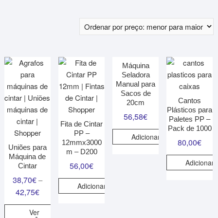
Máquina
Seladora
Manual para
Sacos de
Cantos
20cm
Plásticos para
56,58
€
Paletes PP –
Fita de Cintar
Pack de 1000
PP –
Adicionar
80,00
€
12mmx3000
Uniões para
m – D200
Máquina de
Adicionar
56,00
€
Cintar
38,70
€
–
Adicionar
42,75
€
Ver