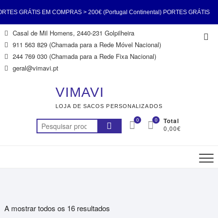
TES GRÁTIS EM COMPRAS > 200€ (Portugal Continental) PORTES GRÁTIS
Skip
Casal de Mil Homens, 2440-231 Golpilheira
Top
COMPRAS > 200€ (Portugal Continental) PORTES GRÁTIS EM COMPRAS >
to
911 563 829 (Chamada para a Rede Móvel Nacional)
Me
content
244 769 030 (Chamada para a Rede Fixa Nacional)
0€ (Portugal Continental) PORTES GRÁTIS EM COMPRAS > 200€ (Portugal
geral@vimavi.pt
ontinental) PORTES GRÁTIS EM COMPRAS > 200€ (Portugal Continental)
VIMAVI
LOJA DE SACOS PERSONALIZADOS
TES GRÁTIS EM COMPRAS > 200€ (Portugal Continental) PORTES GRÁTIS
0
0
Total
Pesquisar
0,00€
COMPRAS > 200€ (Portugal Continental) PORTES GRÁTIS EM COMPRAS >
por:
200€ (Portugal Continental)
A mostrar todos os 16 resultados