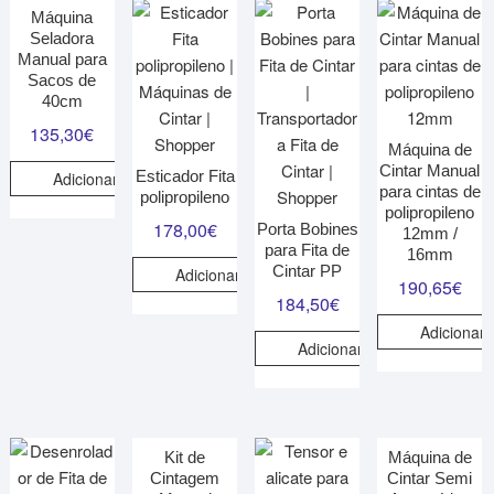
Máquina
Seladora
Manual para
Sacos de
40cm
135,30
€
Máquina de
Cintar Manual
Esticador Fita
Adicionar
para cintas de
polipropileno
polipropileno
178,00
€
Porta Bobines
12mm /
para Fita de
16mm
Cintar PP
Adicionar
190,65
€
184,50
€
Adicionar
Adicionar
Kit de
Máquina de
Cintagem
Cintar Semi