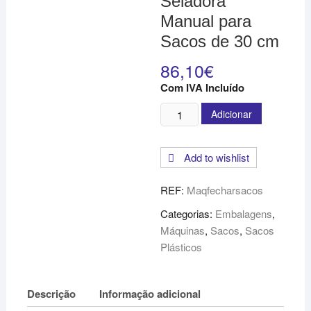
Seladora
Manual para
Sacos de 30 cm
86,10
€
Com IVA Incluído
Quantidade
Adicionar
de
Máquina
Add to wishlist
Seladora
Manual
REF:
Maqfecharsacos
para
Sacos
Categorias:
Embalagens
,
de
Máquinas
,
Sacos
,
Sacos
30
Plásticos
cm
Descrição
Informação adicional