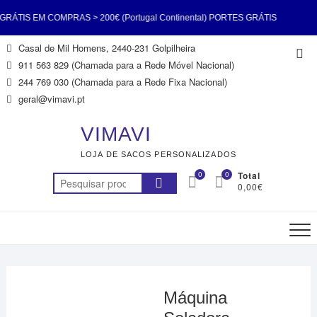
TIS EM COMPRAS > 200€ (Portugal Continental) PORTES GRÁTIS
Skip
Casal de Mil Homens, 2440-231 Golpilheira
Top
S > 200€ (Portugal Continental) PORTES GRÁTIS EM COMPRAS >
to
911 563 829 (Chamada para a Rede Móvel Nacional)
Me
content
244 769 030 (Chamada para a Rede Fixa Nacional)
tugal Continental) PORTES GRÁTIS EM COMPRAS > 200€ (Portugal
geral@vimavi.pt
tal) PORTES GRÁTIS EM COMPRAS > 200€ (Portugal Continental)
VIMAVI
LOJA DE SACOS PERSONALIZADOS
TIS EM COMPRAS > 200€ (Portugal Continental) PORTES GRÁTIS
0
0
Total
Pesquisar
0,00€
S > 200€ (Portugal Continental) PORTES GRÁTIS EM COMPRAS >
por:
200€ (Portugal Continental)
Máquina