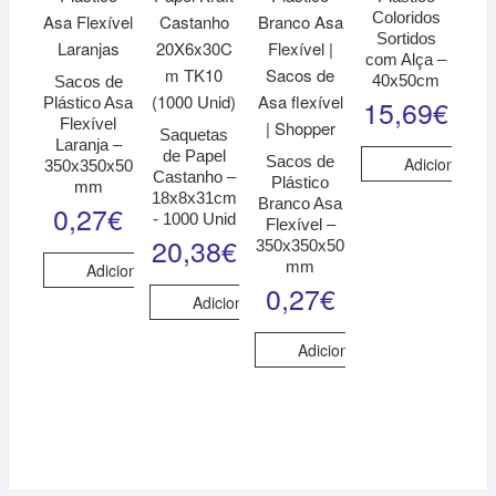
Coloridos
Sortidos
com Alça –
40x50cm
Sacos de
15,69
€
Plástico Asa
Flexível
Saquetas
Laranja –
de Papel
Sacos de
Adicionar
350x350x50
Castanho –
Plástico
mm
18x8x31cm
Branco Asa
0,27
€
- 1000 Unid
Flexível –
20,38
€
350x350x50
mm
Adicionar
0,27
€
Adicionar
Adicionar