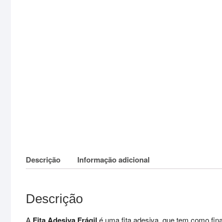
Descrição
Informação adicional
Descrição
A
Fita Adesiva Frágil
é uma fita adesiva que tem como final