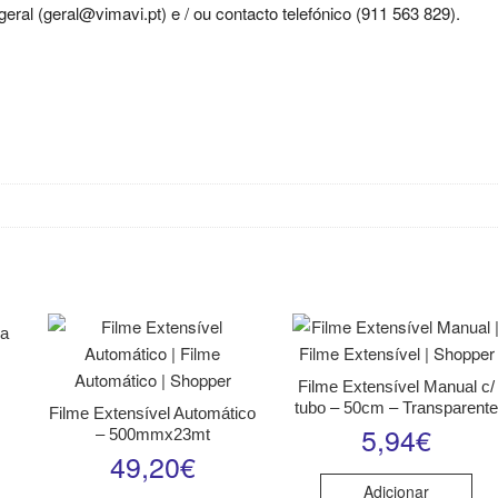
ral (geral@vimavi.pt) e / ou contacto telefónico (911 563 829).
ha
Filme Extensível Manual c/
tubo – 50cm – Transparent
Filme Extensível Automático
5,94
€
– 500mmx23mt
49,20
€
Adicionar