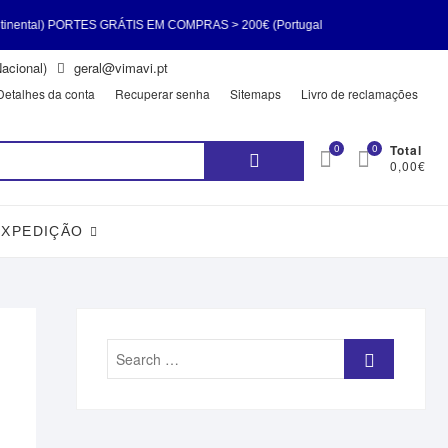
TES GRÁTIS EM COMPRAS > 200€ (Portugal
acional)
geral@vimavi.pt
nental) PORTES GRÁTIS EM COMPRAS > 200€
Detalhes da conta
Recuperar senha
Sitemaps
Livro de reclamações
Pesquisar
0
0
Total
0,00€
por:
EXPEDIÇÃO
Search
…