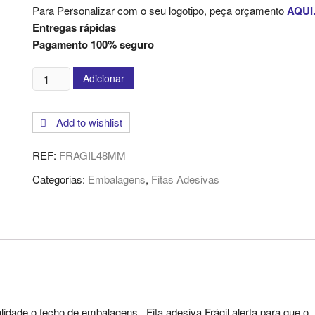
Para Personalizar com o seu logotipo, peça orçamento
AQUI
Entregas rápidas
Pagamento 100% seguro
Quantidade
Adicionar
de
Fita
Add to wishlist
Adesiva
"Frágil"
REF:
FRAGIL48MM
-
60x48mm
Categorias:
Embalagens
,
Fitas Adesivas
idade o fecho de embalagens . Fita adesiva Frágil alerta para que o