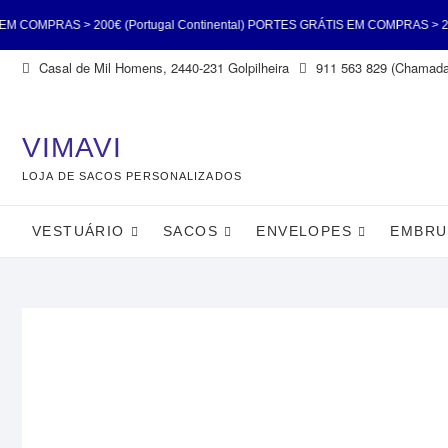
00€ (Portugal Continental) PORTES GRÁTIS EM COMPRAS > 200€ (Portugal C
Skip
Casal de Mil Homens, 2440-231 Golpilheira
911 563 829 (Chamada 
COMPRAS > 200€ (Portugal Continental) PORTES GRÁTIS EM COMPRAS > 200€ 
to
content
(Portu
VIMAVI
LOJA DE SACOS PERSONALIZADOS
VESTUÁRIO
SACOS
ENVELOPES
EMBRU