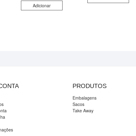
Adicionar
 CONTA
PRODUTOS
Embalagens
os
Sacos
onta
Take Away
nha
amações