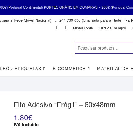
ontinental) PORTES GRÁTIS EM COMPRAS > 200€ (Portugal Continental) POR
para a Rede Móvel Nacional)
244 769 030 (Chamada para a Rede Fixa N
(Portugal Continental) PORTES GRÁTIS EM COMPRAS > 200€ (Portugal Conti
Facebook
Instagram
Minha conta
Lista de Desejos
gal Continental)
LHO / ETIQUETAS
E-COMMERCE
MATERIAL DE 
Fita Adesiva “Frágil” – 60x48mm
1,80
€
IVA Incluído