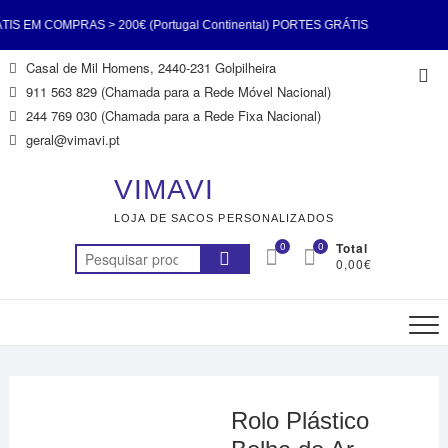
EM COMPRAS > 200€ (Portugal Continental) PORTES GRÁTIS
Skip
Casal de Mil Homens, 2440-231 Golpilheira
Top
200€ (Portugal Continental) PORTES GRÁTIS EM COMPRAS >
to
911 563 829 (Chamada para a Rede Móvel Nacional)
Me
content
244 769 030 (Chamada para a Rede Fixa Nacional)
l Continental) PORTES GRÁTIS EM COMPRAS > 200€ (Portugal
geral@vimavi.pt
 PORTES GRÁTIS EM COMPRAS > 200€ (Portugal Continental)
VIMAVI
LOJA DE SACOS PERSONALIZADOS
EM COMPRAS > 200€ (Portugal Continental) PORTES GRÁTIS
0
0
Total
Pesquisar
0,00€
200€ (Portugal Continental) PORTES GRÁTIS EM COMPRAS >
por:
200€ (Portugal Continental)
Rolo Plástico