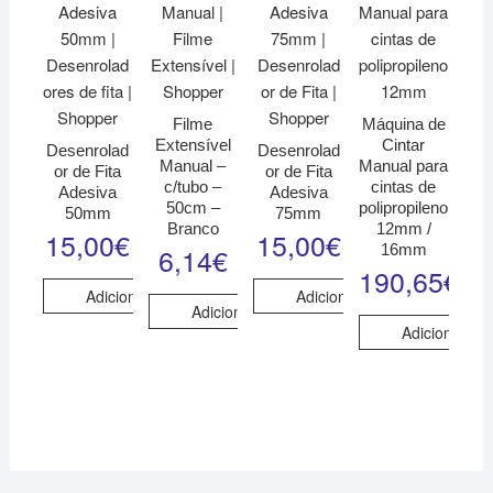
Filme
Máquina de
Extensível
Cintar
Desenrolad
Desenrolad
Manual –
Manual para
or de Fita
or de Fita
c/tubo –
cintas de
Adesiva
Adesiva
50cm –
polipropileno
50mm
75mm
Branco
12mm /
15,00
€
15,00
€
16mm
6,14
€
190,65
€
Adicionar
Adicionar
Adicionar
Adicionar