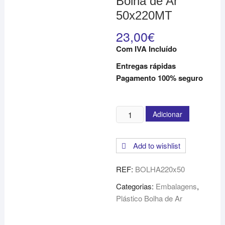
Bolha de Ar
50x220MT
23,00
€
Com IVA Incluído
Entregas rápidas
Pagamento 100% seguro
Quantidade
Adicionar
de
Rolo
Add to wishlist
Plástico
Bolha
REF:
BOLHA220x50
de
Ar
Categorias:
Embalagens
,
50x220MT
Plástico Bolha de Ar