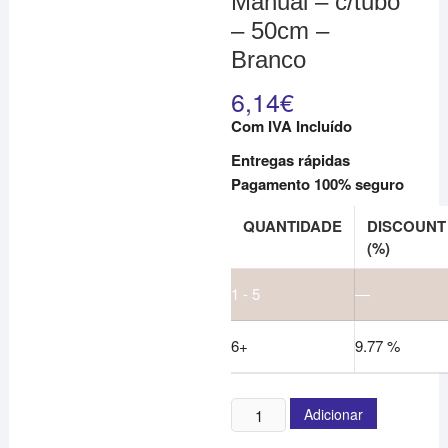
Manual – c/tubo
– 50cm –
Branco
6,14
€
Com IVA Incluído
Entregas rápidas
Pagamento 100% seguro
QUANTIDADE
DISCOUNT
(%)
1 - 5
—
6+
9.77 %
Quantidade
Adicionar
de