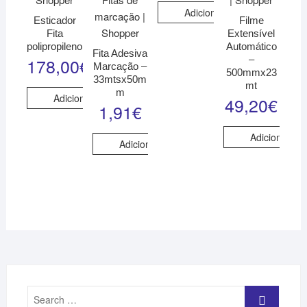
Adicionar
Esticador
Filme
Fita
Extensível
polipropileno
Automático
Fita Adesiva
–
178,00
€
Marcação –
500mmx23
33mtsx50m
mt
m
Adicionar
49,20
€
1,91
€
Adicionar
Adicionar
Search