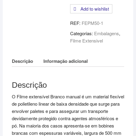
Filme
Add to wishlist
Extensível
Manual
REF:
FEPM50-1
-
c/tubo
Categorias:
Embalagens
,
-
Filme Extensivel
50cm
-
Descrição
Informação adicional
Branco
Descrição
O Filme extensível Branco manual é um material flexível
de polietileno linear de baixa densidade que surge para
envolver paletes e para assegurar um transporte
devidamente protegido contra agentes atmosféricos e
pó. Na maioria dos casos apresenta-se em bobines
brancas com espessuras variáveis, largura de 500 mm