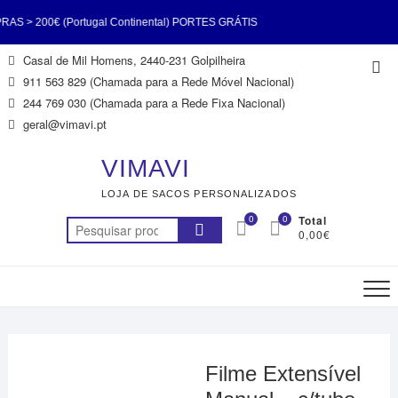
 200€ (Portugal Continental) PORTES GRÁTIS
Skip
Casal de Mil Homens, 2440-231 Golpilheira
Top
al Continental) PORTES GRÁTIS EM COMPRAS >
to
911 563 829 (Chamada para a Rede Móvel Nacional)
Me
content
244 769 030 (Chamada para a Rede Fixa Nacional)
) PORTES GRÁTIS EM COMPRAS > 200€ (Portugal
geral@vimavi.pt
S EM COMPRAS > 200€ (Portugal Continental)
VIMAVI
LOJA DE SACOS PERSONALIZADOS
 200€ (Portugal Continental) PORTES GRÁTIS
0
0
Total
Pesquisar
0,00€
al Continental) PORTES GRÁTIS EM COMPRAS >
por:
 (Portugal Continental)
Filme Extensível