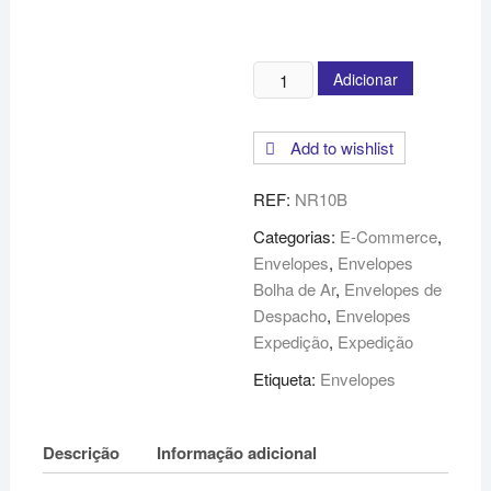
Quantidade
Adicionar
de
Envelopes
Add to wishlist
Almofadados
Kraft
REF:
NR10B
Branco
-
Categorias:
E-Commerce
,
345x470mm
Envelopes
,
Envelopes
Bolha de Ar
,
Envelopes de
Despacho
,
Envelopes
Expedição
,
Expedição
Etiqueta:
Envelopes
Descrição
Informação adicional