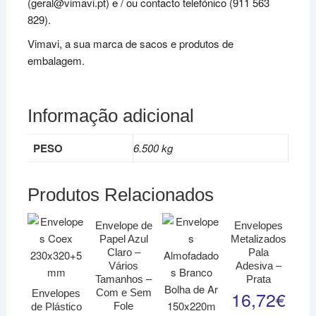
(geral@vimavi.pt) e / ou contacto telefónico (911 563
829).
Vimavi, a sua marca de sacos e produtos de
embalagem.
Informação adicional
PESO
6.500 kg
Produtos Relacionados
Envelope de
Envelopes
Papel Azul
Metalizados
Claro –
Pala
Vários
Adesiva –
Tamanhos –
Prata
Com e Sem
16,72
€
Envelopes
Fole
de Plástico