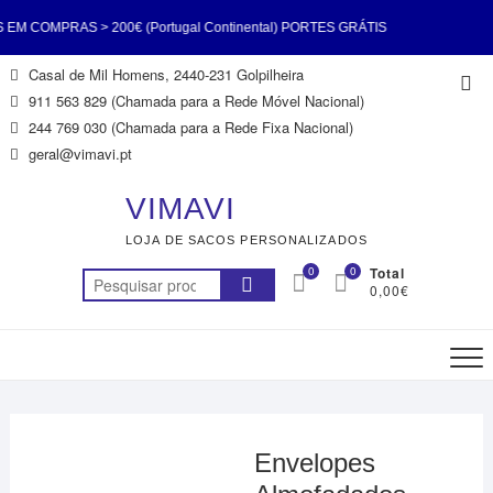
 COMPRAS > 200€ (Portugal Continental) PORTES GRÁTIS
Skip
Casal de Mil Homens, 2440-231 Golpilheira
Top
€ (Portugal Continental) PORTES GRÁTIS EM COMPRAS >
to
911 563 829 (Chamada para a Rede Móvel Nacional)
Me
content
244 769 030 (Chamada para a Rede Fixa Nacional)
ontinental) PORTES GRÁTIS EM COMPRAS > 200€ (Portugal
geral@vimavi.pt
RTES GRÁTIS EM COMPRAS > 200€ (Portugal Continental)
VIMAVI
LOJA DE SACOS PERSONALIZADOS
 COMPRAS > 200€ (Portugal Continental) PORTES GRÁTIS
0
0
Total
Pesquisar
0,00€
€ (Portugal Continental) PORTES GRÁTIS EM COMPRAS >
por:
200€ (Portugal Continental)
Envelopes