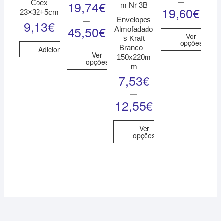
–
19,74
€
Coex
19,60
€
23×32+5cm
–
Envelopes
9,13
€
45,50
€
Almofadado
Ver
s Kraft
opções
Branco –
Adicionar
Ver
150x220m
opções
m
7,53
€
–
12,55
€
Ver
opções