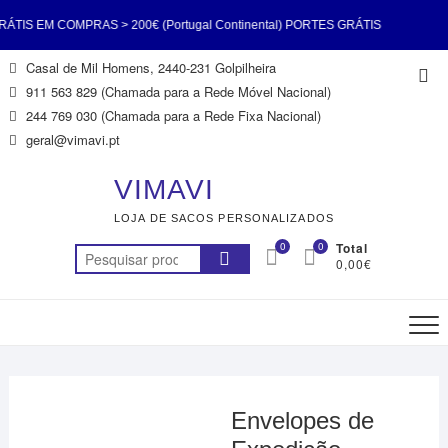
S EM COMPRAS > 200€ (Portugal Continental) PORTES GRÁTIS
Skip
Casal de Mil Homens, 2440-231 Golpilheira
Top
 200€ (Portugal Continental) PORTES GRÁTIS EM COMPRAS >
to
911 563 829 (Chamada para a Rede Móvel Nacional)
Me
content
244 769 030 (Chamada para a Rede Fixa Nacional)
gal Continental) PORTES GRÁTIS EM COMPRAS > 200€ (Portugal
geral@vimavi.pt
l) PORTES GRÁTIS EM COMPRAS > 200€ (Portugal Continental)
VIMAVI
LOJA DE SACOS PERSONALIZADOS
S EM COMPRAS > 200€ (Portugal Continental) PORTES GRÁTIS
0
0
Total
Pesquisar
0,00€
 200€ (Portugal Continental) PORTES GRÁTIS EM COMPRAS >
por:
200€ (Portugal Continental)
Envelopes de