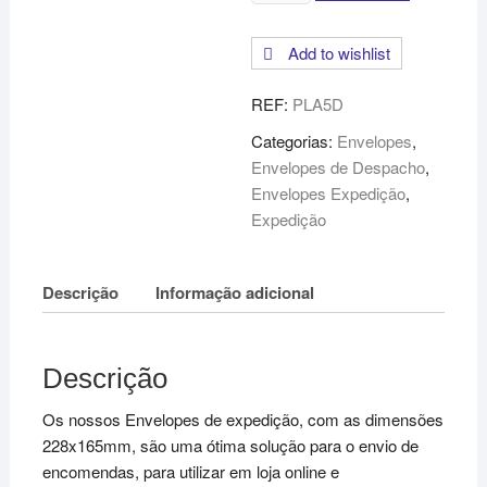
de
Envelopes
Add to wishlist
de
Expedição
REF:
PLA5D
-
228x165mm
Categorias:
Envelopes
,
Envelopes de Despacho
,
Envelopes Expedição
,
Expedição
Descrição
Informação adicional
Descrição
Os nossos Envelopes de expedição, com as dimensões
228x165mm, são uma ótima solução para o envio de
encomendas, para utilizar em loja online e