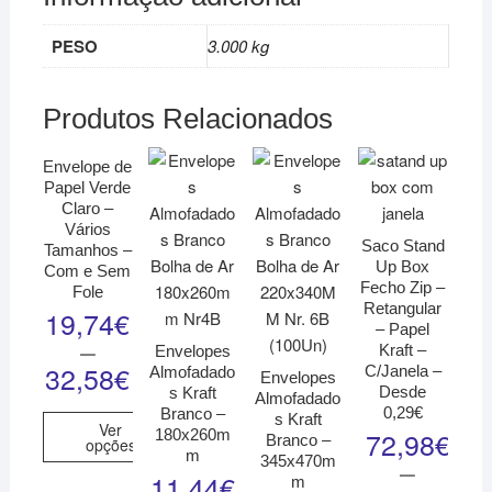
PESO
3.000 kg
Produtos Relacionados
Envelope de
Papel Verde
Claro –
Vários
Saco Stand
Tamanhos –
Up Box
Com e Sem
Fecho Zip –
Fole
Retangular
19,74
€
– Papel
–
Kraft –
Envelopes
32,58
€
C/Janela –
Almofadado
Envelopes
Desde
s Kraft
Almofadado
0,29€
Branco –
s Kraft
Ver
72,98
€
180x260m
Branco –
opções
m
345x470m
–
11,44
€
m