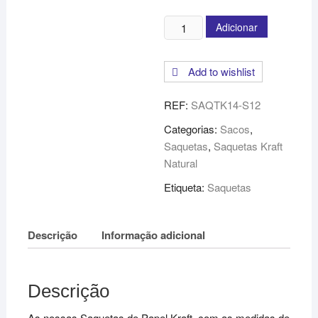
Quantidade
Adicionar
de
Saquetas
Add to wishlist
de
Papel
REF:
SAQTK14-S12
Castanho
-
Categorias:
Sacos
,
23x10x41cm
Saquetas
,
Saquetas Kraft
-
Natural
1000
Etiqueta:
Saquetas
Unid
Descrição
Informação adicional
Descrição
As nossas Saquetas de Papel Kraft, com as medidas de