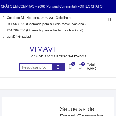
TIS EM COMPRAS > 200€ (Portugal Continental) PORTES GRÁTIS
Skip
Casal de Mil Homens, 2440-231 Golpilheira
Top
 > 200€ (Portugal Continental) PORTES GRÁTIS EM COMPRAS >
to
911 563 829 (Chamada para a Rede Móvel Nacional)
Me
content
244 769 030 (Chamada para a Rede Fixa Nacional)
tugal Continental) PORTES GRÁTIS EM COMPRAS > 200€ (Portugal
geral@vimavi.pt
tal) PORTES GRÁTIS EM COMPRAS > 200€ (Portugal Continental)
VIMAVI
LOJA DE SACOS PERSONALIZADOS
TIS EM COMPRAS > 200€ (Portugal Continental) PORTES GRÁTIS
0
0
Total
Pesquisar
0,00€
 > 200€ (Portugal Continental) PORTES GRÁTIS EM COMPRAS >
por:
200€ (Portugal Continental)
Saquetas de