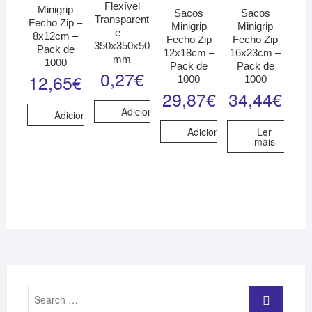
Flexível
Minigrip
Sacos
Sacos
Transparent
Fecho Zip –
Minigrip
Minigrip
e –
8x12cm –
Fecho Zip
Fecho Zip
350x350x50
Pack de
12x18cm –
16x23cm –
mm
1000
Pack de
Pack de
0,27
€
12,65
€
1000
1000
29,87
€
34,44
€
Adicionar
Adicionar
Adicionar
Ler
mais
Search
…