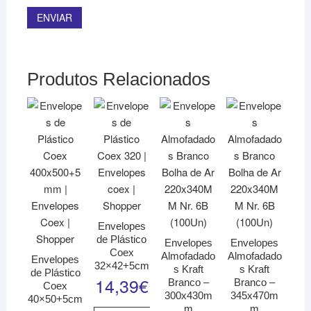
Produtos Relacionados
Envelopes
de Plástico
Envelopes
Envelopes
Coex
Almofadado
Almofadado
Envelopes
32×42+5cm
s Kraft
s Kraft
de Plástico
14,39
€
Branco –
Branco –
Coex
300x430m
345x470m
40×50+5cm
m
m