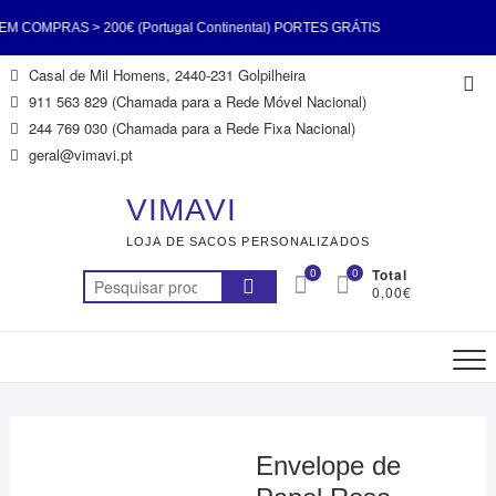
COMPRAS > 200€ (Portugal Continental) PORTES GRÁTIS
Skip
Casal de Mil Homens, 2440-231 Golpilheira
Top
 (Portugal Continental) PORTES GRÁTIS EM COMPRAS >
to
911 563 829 (Chamada para a Rede Móvel Nacional)
Me
content
244 769 030 (Chamada para a Rede Fixa Nacional)
ntinental) PORTES GRÁTIS EM COMPRAS > 200€ (Portugal
geral@vimavi.pt
TES GRÁTIS EM COMPRAS > 200€ (Portugal Continental)
VIMAVI
LOJA DE SACOS PERSONALIZADOS
COMPRAS > 200€ (Portugal Continental) PORTES GRÁTIS
0
0
Total
Pesquisar
0,00€
 (Portugal Continental) PORTES GRÁTIS EM COMPRAS >
por:
200€ (Portugal Continental)
Envelope de