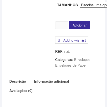
TAMANHOS
Quantidade
Adicionar
de
Envelope
Add to wishlist
de
Papel
REF:
n.d.
Rosa
-
Categorias:
Envelopes
,
Vários
Envelopes de Papel
Tamanhos
-
Descrição
Informação adicional
Com
e
Avaliações (0)
Sem
Fole