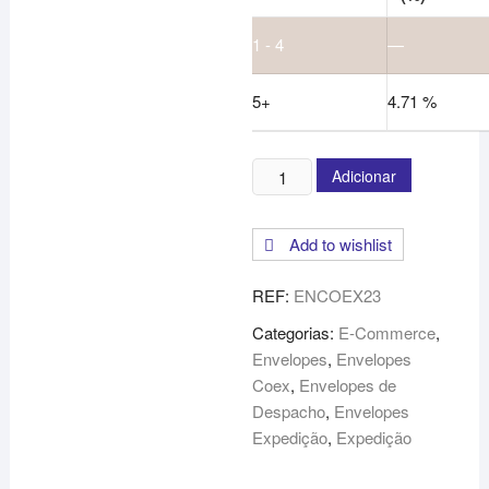
1 - 4
—
5+
4.71 %
Quantidade
Adicionar
de
Envelopes
Add to wishlist
de
Plástico
REF:
ENCOEX23
Coex
23x32+5cm
Categorias:
E-Commerce
,
Envelopes
,
Envelopes
Coex
,
Envelopes de
Despacho
,
Envelopes
Expedição
,
Expedição