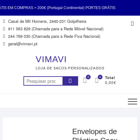
EM COMPRAS > 200€ (Portugal Continental) PORTES GRÁTIS
Skip
Casal de Mil Homens, 2440-231 Golpilheira
Top
200€ (Portugal Continental) PORTES GRÁTIS EM COMPRAS >
to
911 563 829 (Chamada para a Rede Móvel Nacional)
Me
content
244 769 030 (Chamada para a Rede Fixa Nacional)
l Continental) PORTES GRÁTIS EM COMPRAS > 200€ (Portugal
geral@vimavi.pt
 PORTES GRÁTIS EM COMPRAS > 200€ (Portugal Continental)
VIMAVI
LOJA DE SACOS PERSONALIZADOS
EM COMPRAS > 200€ (Portugal Continental) PORTES GRÁTIS
0
0
Total
Pesquisar
0,00€
200€ (Portugal Continental) PORTES GRÁTIS EM COMPRAS >
por:
200€ (Portugal Continental)
Envelopes de