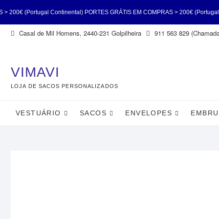
 Continental) PORTES GRÁTIS EM COMPRAS > 200€ (Portugal Continental) P
Skip
Casal de Mil Homens, 2440-231 Golpilheira
911 563 829 (Chamada 
€ (Portugal Continental) PORTES GRÁTIS EM COMPRAS > 200€ (Portugal Con
to
content
(Portugal Continental
VIMAVI
LOJA DE SACOS PERSONALIZADOS
VESTUÁRIO
SACOS
ENVELOPES
EMBRU