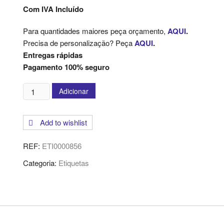
Com IVA Incluído
Para quantidades maiores peça orçamento,
AQUI
.
Precisa de personalização? Peça
AQUI
.
Entregas rápidas
Pagamento 100% seguro
Quantidade
Adicionar
de
Rolo
Add to wishlist
de
Etiquetas
REF:
ETI0000856
-
200
Categoria:
Etiquetas
Unidades