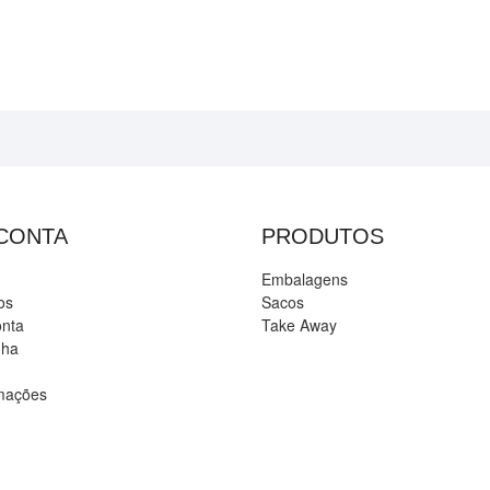
 CONTA
PRODUTOS
Embalagens
os
Sacos
onta
Take Away
nha
amações