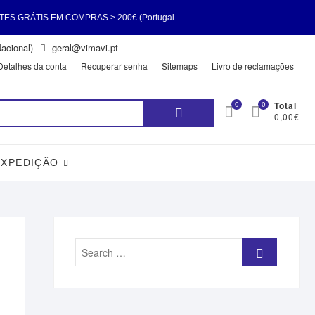
 COMPRAS > 200€ (Portugal
acional)
geral@vimavi.pt
S GRÁTIS EM COMPRAS > 200€
Detalhes da conta
Recuperar senha
Sitemaps
Livro de reclamações
Pesquisar
0
0
Total
0,00€
por:
EXPEDIÇÃO
Search
…