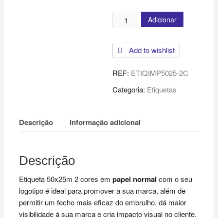
Quantidade
Adicionar
de
Etiqueta
Add to wishlist
50x25mm
2
REF:
ETIQIMP5025-2C
cores
Categoria:
Etiquetas
Descrição
Informação adicional
Descrição
Etiqueta 50x25m 2 cores em
papel normal
com o seu
logotipo é ideal para promover a sua marca, além de
permitir um fecho mais eficaz do embrulho, dá maior
visibilidade á sua marca e cria impacto visual no cliente.