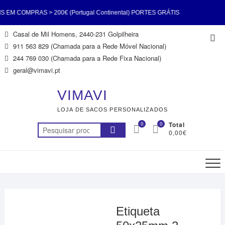
M COMPRAS > 200€ (Portugal Continental) PORTES GRÁTIS
Skip
Casal de Mil Homens, 2440-231 Golpilheira
Top
0€ (Portugal Continental) PORTES GRÁTIS EM COMPRAS >
to
911 563 829 (Chamada para a Rede Móvel Nacional)
Me
content
244 769 030 (Chamada para a Rede Fixa Nacional)
Continental) PORTES GRÁTIS EM COMPRAS > 200€ (Portugal
geral@vimavi.pt
ORTES GRÁTIS EM COMPRAS > 200€ (Portugal Continental)
VIMAVI
LOJA DE SACOS PERSONALIZADOS
M COMPRAS > 200€ (Portugal Continental) PORTES GRÁTIS
0
0
Total
Pesquisar
0,00€
0€ (Portugal Continental) PORTES GRÁTIS EM COMPRAS >
por:
200€ (Portugal Continental)
Etiqueta