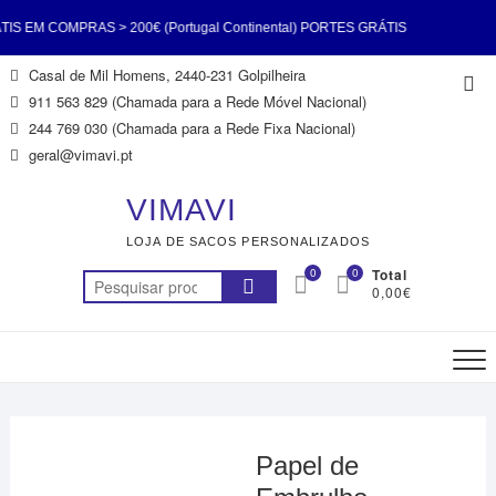
EM COMPRAS > 200€ (Portugal Continental) PORTES GRÁTIS
Skip
Casal de Mil Homens, 2440-231 Golpilheira
Top
200€ (Portugal Continental) PORTES GRÁTIS EM COMPRAS >
to
911 563 829 (Chamada para a Rede Móvel Nacional)
Me
content
244 769 030 (Chamada para a Rede Fixa Nacional)
l Continental) PORTES GRÁTIS EM COMPRAS > 200€ (Portugal
geral@vimavi.pt
 PORTES GRÁTIS EM COMPRAS > 200€ (Portugal Continental)
VIMAVI
LOJA DE SACOS PERSONALIZADOS
EM COMPRAS > 200€ (Portugal Continental) PORTES GRÁTIS
0
0
Total
Pesquisar
0,00€
200€ (Portugal Continental) PORTES GRÁTIS EM COMPRAS >
por:
200€ (Portugal Continental)
Papel de