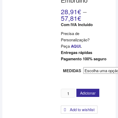
Embrulho
28,91
€
–
57,81
€
Com IVA Incluído
Precisa de
Personalização?
Peça
AQUI
.
Entregas rápidas
Pagamento 100% seguro
MEDIDAS
Quantidade
Adicionar
de
Papel
Add to wishlist
de
Embrulho