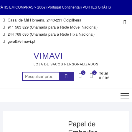
S EM COMPRAS > 200€ (Portugal Continental) PORTES GRÁTIS
Skip
Casal de Mil Homens, 2440-231 Golpilheira
Top
 200€ (Portugal Continental) PORTES GRÁTIS EM COMPRAS >
to
911 563 829 (Chamada para a Rede Móvel Nacional)
Me
content
244 769 030 (Chamada para a Rede Fixa Nacional)
al Continental) PORTES GRÁTIS EM COMPRAS > 200€ (Portugal
geral@vimavi.pt
) PORTES GRÁTIS EM COMPRAS > 200€ (Portugal Continental)
VIMAVI
LOJA DE SACOS PERSONALIZADOS
S EM COMPRAS > 200€ (Portugal Continental) PORTES GRÁTIS
0
0
Total
Pesquisar
0,00€
 200€ (Portugal Continental) PORTES GRÁTIS EM COMPRAS >
por:
200€ (Portugal Continental)
Papel de