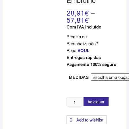
Embrulho
28,91
€
–
57,81
€
Com IVA Incluído
Precisa de
Personalização?
Peça
AQUI
.
Entregas rápidas
Pagamento 100% seguro
MEDIDAS
Quantidade
Adicionar
de
Papel
Add to wishlist
de
Embrulho