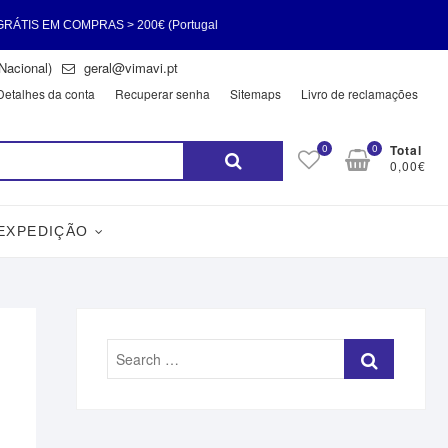
> 200€ (Portugal
Nacional)
geral@vimavi.pt
 EM COMPRAS > 200€
Detalhes da conta
Recuperar senha
Sitemaps
Livro de reclamações
Pesquisar
0
0
Total
0,00€
por:
 EXPEDIÇÃO
Search
…