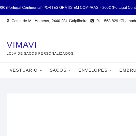
tal) PORTES GRÁTIS EM COMPRAS > 200€ (Portugal Continental) PORTES GRÁ
Skip
Casal de Mil Homens, 2440-231 Golpilheira
911 563 829 (Chamada
gal Continental) PORTES GRÁTIS EM COMPRAS > 200€ (Portugal Continental
to
content
(Portugal Continental)
VIMAVI
LOJA DE SACOS PERSONALIZADOS
VESTUÁRIO
SACOS
ENVELOPES
EMBRU