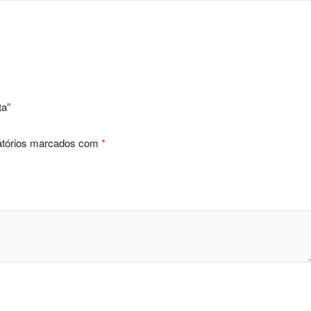
ta”
atórios marcados com
*