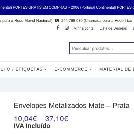
TIS EM COMPRAS > 200€ (Portugal Continental) PORTES GRÁTIS EM COMPRAS 
 para a Rede Móvel Nacional)
244 769 030 (Chamada para a Rede Fixa 
) PORTES GRÁTIS EM COMPRAS > 200€ (Portugal Continental) PORTES GRÁTIS
Facebook
Instagram
Minha conta
Lista de Desejos
LHO / ETIQUETAS
E-COMMERCE
MATERIAL DE
Envelopes Metalizados Mate – Prata
10,04
€
–
37,10
€
IVA Incluído