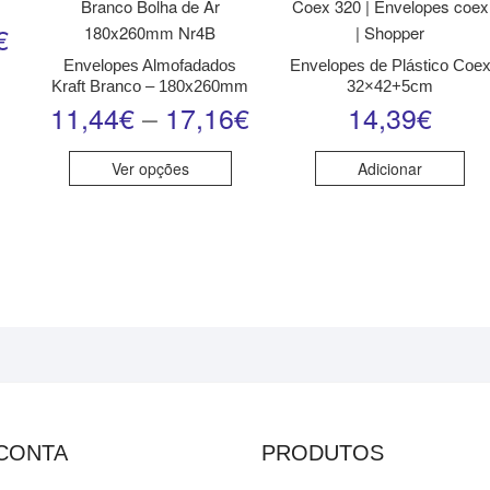
€
Envelopes Almofadados
Envelopes de Plástico Coe
Kraft Branco – 180x260mm
32×42+5cm
11,44
€
–
17,16
€
14,39
€
Ver opções
Adicionar
 CONTA
PRODUTOS