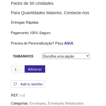
Packs de 50 Unidades
Para Quantidades Maiores, Contacte-nos
Entregas Rápidas
Pagamento 100% Seguro
Precisa de Personalização? Peça
AQUI
.
TAMANHOS
Quantidade
Adicionar
de
Envelopes
Add to wishlist
Metalizados
Mate
REF:
n.d.
-
Prata
Categorias:
Envelopes
,
Envelopes Metalizados