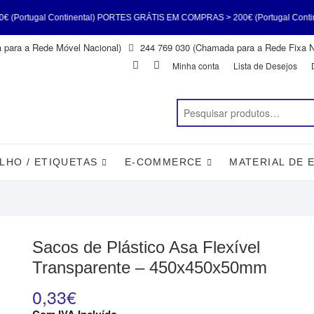
nental) PORTES GRÁTIS EM COMPRAS > 200€ (Portugal Continental) PORTES 
para a Rede Móvel Nacional)
244 769 030 (Chamada para a Rede Fixa N
tugal Continental) PORTES GRÁTIS EM COMPRAS > 200€ (Portugal Continent
Facebook
Instagram
Minha conta
Lista de Desejos
Continental)
LHO / ETIQUETAS
E-COMMERCE
MATERIAL DE 
Sacos de Plástico Asa Flexível
Transparente – 450x450x50mm
0,33
€