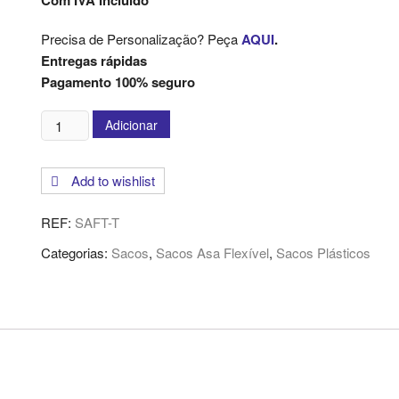
Com IVA Incluído
Precisa de Personalização? Peça
AQUI
.
Entregas rápidas
Pagamento 100% seguro
Quantidade
Adicionar
de
Sacos
Add to wishlist
de
Plástico
REF:
SAFT-T
Asa
Flexível
Categorias:
Sacos
,
Sacos Asa Flexível
,
Sacos Plásticos
Transparente
-
450x450x50mm