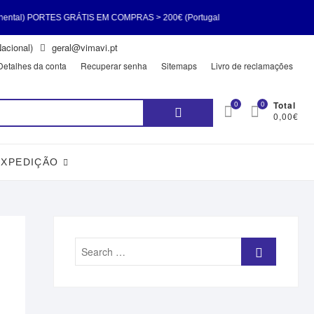
GRÁTIS EM COMPRAS > 200€ (Portugal
acional)
geral@vimavi.pt
al) PORTES GRÁTIS EM COMPRAS > 200€
Detalhes da conta
Recuperar senha
Sitemaps
Livro de reclamações
Pesquisar
0
0
Total
0,00€
por:
EXPEDIÇÃO
Search
…