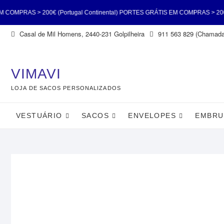
(Portugal Continental) PORTES GRÁTIS EM COMPRAS > 200€ (Portugal Conti
Skip
Casal de Mil Homens, 2440-231 Golpilheira
911 563 829 (Chamada 
PRAS > 200€ (Portugal Continental) PORTES GRÁTIS EM COMPRAS > 200€ (Por
to
content
(Portugal 
VIMAVI
LOJA DE SACOS PERSONALIZADOS
VESTUÁRIO
SACOS
ENVELOPES
EMBRU