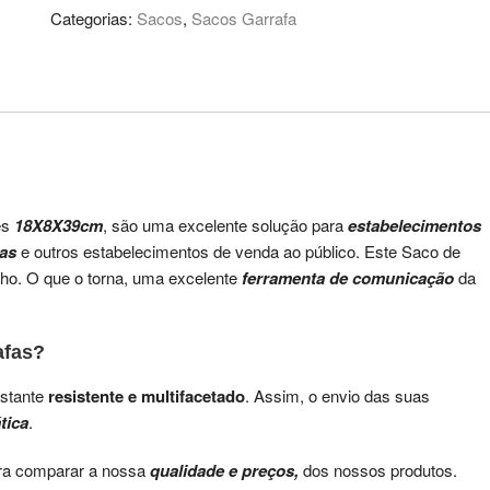
2
Categorias:
Sacos
,
Sacos Garrafa
Garrafas
-
18x8x39cm
-
Desde
0,40€
es
18X8X39cm
, são uma excelente solução para
estabelecimentos
vas
e outros estabelecimentos de venda ao público. Este Saco de
nho. O que o torna, uma excelente
ferramenta de comunicação
da
afas?
astante
resistente e multifacetado
. Assim, o envio das suas
tica
.
ara comparar a nossa
qualidade e preços
,
dos nossos produtos.