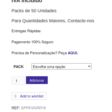
IVA Incluído
Packs de 50 Unidades
Para Quantidades Maiores, Contacte-nos
Entregas Rápidas
Pagamento 100% Seguro
Precisa de Personalização? Peça
AQUI
.
PACK
Quantidade
Adicionar
de
Sacos
Add to wishlist
de
Papel
REF:
SPPKVGRR18
-