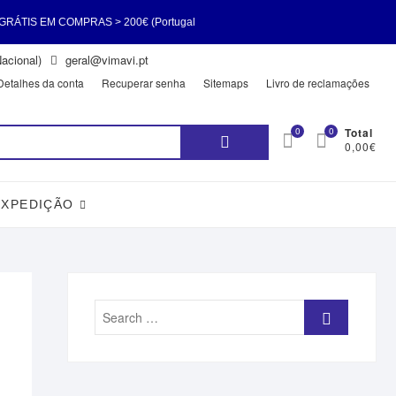
RAS > 200€ (Portugal
acional)
geral@vimavi.pt
ÁTIS EM COMPRAS > 200€
Detalhes da conta
Recuperar senha
Sitemaps
Livro de reclamações
Pesquisar
0
0
Total
0,00€
por:
EXPEDIÇÃO
Search
…