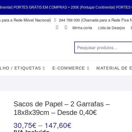
 GRÁTIS EM COMPRAS > 200€ (Portugal Continental) PORTES GRÁTIS EM COMP
para a Rede Móvel Nacional)
244 769 030 (Chamada para a Rede Fixa N
ntal) PORTES GRÁTIS EM COMPRAS > 200€ (Portugal Continental) PORTES GR
Facebook
Instagram
Minha conta
Lista de Desejos
LHO / ETIQUETAS
E-COMMERCE
MATERIAL DE 
Sacos de Papel – 2 Garrafas –
18x8x39cm – Desde 0,40€
30,75
€
–
147,60
€