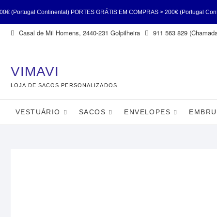
inental) PORTES GRÁTIS EM COMPRAS > 200€ (Portugal Continental) PORTES
Skip
Casal de Mil Homens, 2440-231 Golpilheira
911 563 829 (Chamada 
ortugal Continental) PORTES GRÁTIS EM COMPRAS > 200€ (Portugal Contine
to
content
(Portugal Continental)
VIMAVI
LOJA DE SACOS PERSONALIZADOS
VESTUÁRIO
SACOS
ENVELOPES
EMBRU