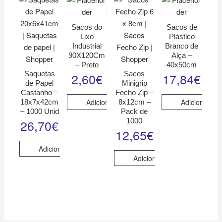
Sacos do
Sacos de
Lixo
Plástico
Industrial
Branco de
90X120Cm
Alça –
– Preto
40x50cm
Saquetas
Sacos
2,60
€
17,84
€
de Papel
Minigrip
Castanho –
Fecho Zip –
Adicionar
Adicionar
18x7x42cm
8x12cm –
– 1000 Unid
Pack de
1000
26,70
€
12,65
€
Adicionar
Adicionar