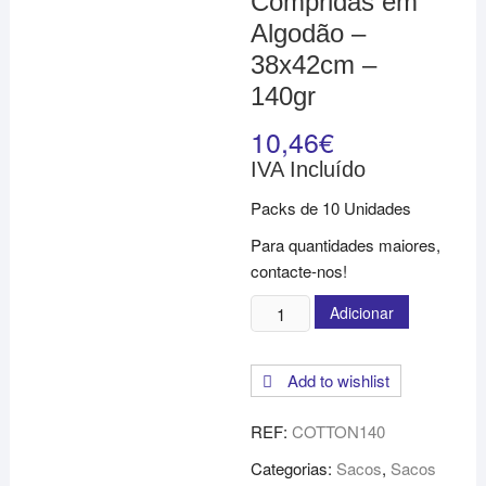
Compridas em
Algodão –
38x42cm –
140gr
10,46
€
IVA Incluído
Packs de 10 Unidades
Para quantidades maiores,
contacte-nos!
Quantidade
Adicionar
de
Saco
Add to wishlist
de
Asas
REF:
COTTON140
Compridas
em
Categorias:
Sacos
,
Sacos