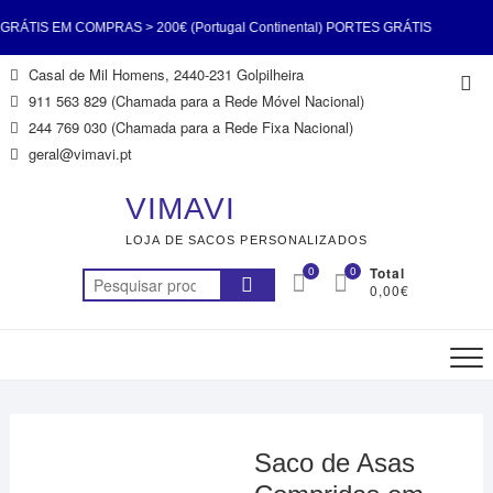
TIS EM COMPRAS > 200€ (Portugal Continental) PORTES GRÁTIS
Skip
Casal de Mil Homens, 2440-231 Golpilheira
Top
S > 200€ (Portugal Continental) PORTES GRÁTIS EM COMPRAS >
to
911 563 829 (Chamada para a Rede Móvel Nacional)
Me
content
244 769 030 (Chamada para a Rede Fixa Nacional)
tugal Continental) PORTES GRÁTIS EM COMPRAS > 200€ (Portugal
geral@vimavi.pt
tal) PORTES GRÁTIS EM COMPRAS > 200€ (Portugal Continental)
VIMAVI
LOJA DE SACOS PERSONALIZADOS
TIS EM COMPRAS > 200€ (Portugal Continental) PORTES GRÁTIS
0
0
Total
Pesquisar
0,00€
S > 200€ (Portugal Continental) PORTES GRÁTIS EM COMPRAS >
por:
200€ (Portugal Continental)
Saco de Asas