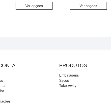
Ver opções
Ver opções
 CONTA
PRODUTOS
Embalagens
os
Sacos
onta
Take Away
nha
amações