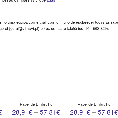
nto uma equipa comercial, com o intuito de esclarecer todas as sua
ral (geral@vimavi.pt) e / ou contacto telefónico (911 563 829).
Papel de Embrulho
Papel de Embrulho
€
28,91
€
–
57,81
€
28,91
€
–
57,81
€