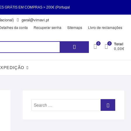
 COMPRAS > 200€ (Portugal
acional)
geral@vimavi.pt
ES GRÁTIS EM COMPRAS > 200€
Detalhes da conta
Recuperar senha
Sitemaps
Livro de reclamações
Pesquisar
0
0
Total
0,00€
por:
EXPEDIÇÃO
Search
…