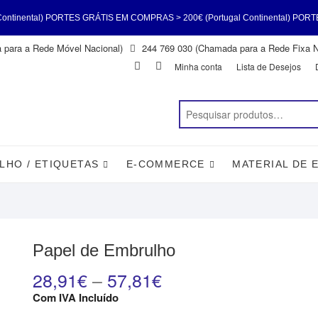
ORTES GRÁTIS EM COMPRAS > 200€ (Portugal Continental) PORTES GRÁTIS EM
para a Rede Móvel Nacional)
244 769 030 (Chamada para a Rede Fixa N
ntinental) PORTES GRÁTIS EM COMPRAS > 200€ (Portugal Continental) PORT
Facebook
Instagram
Minha conta
Lista de Desejos
l)
LHO / ETIQUETAS
E-COMMERCE
MATERIAL DE 
Papel de Embrulho
28,91
€
–
57,81
€
Com IVA Incluído