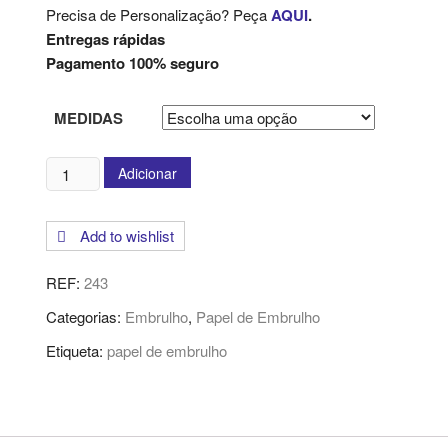
Precisa de Personalização? Peça
AQUI
.
Entregas rápidas
Pagamento 100% seguro
MEDIDAS
Quantidade
Adicionar
de
Papel
Add to wishlist
de
Embrulho
REF:
243
Categorias:
Embrulho
,
Papel de Embrulho
Etiqueta:
papel de embrulho