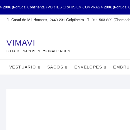
 Continental) PORTES GRÁTIS EM COMPRAS > 200€ (Portugal Continental) P
Skip
Casal de Mil Homens, 2440-231 Golpilheira
911 563 829 (Chamada 
0€ (Portugal Continental) PORTES GRÁTIS EM COMPRAS > 200€ (Portugal Co
to
content
(Portugal Continenta
VIMAVI
LOJA DE SACOS PERSONALIZADOS
VESTUÁRIO
SACOS
ENVELOPES
EMBRU