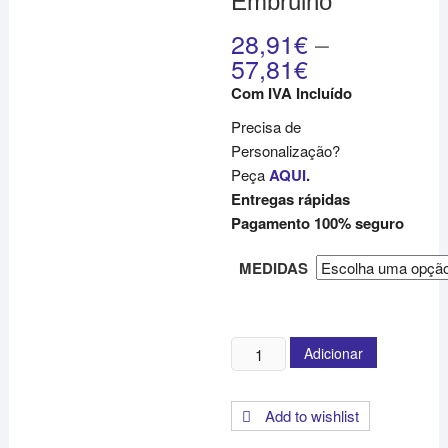
Embrulho
28,91
€
–
57,81
€
Com IVA Incluído
Precisa de
Personalização?
Peça
AQUI
.
Entregas rápidas
Pagamento 100% seguro
MEDIDAS
Quantidade
Adicionar
de
Papel
Add to wishlist
de
Embrulho