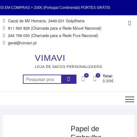
M COMPRAS > 200€ (Portugal Continental) PORTES GRÁTIS
Skip
Casal de Mil Homens, 2440-231 Golpilheira
Top
00€ (Portugal Continental) PORTES GRÁTIS EM COMPRAS >
to
911 563 829 (Chamada para a Rede Móvel Nacional)
Me
content
244 769 030 (Chamada para a Rede Fixa Nacional)
 Continental) PORTES GRÁTIS EM COMPRAS > 200€ (Portugal
geral@vimavi.pt
PORTES GRÁTIS EM COMPRAS > 200€ (Portugal Continental)
VIMAVI
LOJA DE SACOS PERSONALIZADOS
M COMPRAS > 200€ (Portugal Continental) PORTES GRÁTIS
0
0
Total
Pesquisar
0,00€
00€ (Portugal Continental) PORTES GRÁTIS EM COMPRAS >
por:
200€ (Portugal Continental)
Papel de