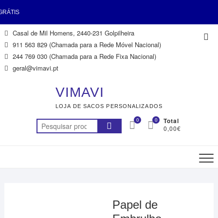
ÁTIS
Skip
Casal de Mil Homens, 2440-231 Golpilheira
Top
AS >
to
911 563 829 (Chamada para a Rede Móvel Nacional)
Me
content
244 769 030 (Chamada para a Rede Fixa Nacional)
gal
geral@vimavi.pt
l)
VIMAVI
LOJA DE SACOS PERSONALIZADOS
ÁTIS
0
0
Total
Pesquisar
0,00€
AS >
por:
Papel de