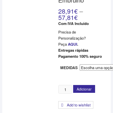
Embrulho
28,91
€
–
57,81
€
Com IVA Incluído
Precisa de
Personalização?
Peça
AQUI
.
Entregas rápidas
Pagamento 100% seguro
MEDIDAS
Quantidade
Adicionar
de
Papel
Add to wishlist
de
Embrulho