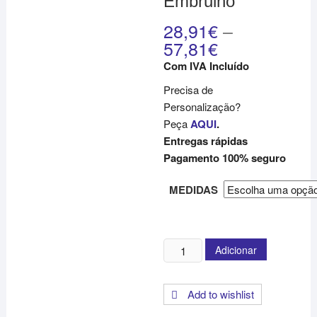
Embrulho
28,91
€
–
57,81
€
Com IVA Incluído
Precisa de
Personalização?
Peça
AQUI
.
Entregas rápidas
Pagamento 100% seguro
MEDIDAS
Quantidade
Adicionar
de
Papel
Add to wishlist
de
Embrulho