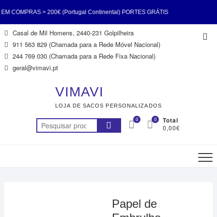
COMPRAS > 200€ (Portugal Continental) PORTES GRÁTIS
Skip
Casal de Mil Homens, 2440-231 Golpilheira
Top
€ (Portugal Continental) PORTES GRÁTIS EM COMPRAS >
to
911 563 829 (Chamada para a Rede Móvel Nacional)
Me
content
244 769 030 (Chamada para a Rede Fixa Nacional)
ontinental) PORTES GRÁTIS EM COMPRAS > 200€ (Portugal
geral@vimavi.pt
RTES GRÁTIS EM COMPRAS > 200€ (Portugal Continental)
VIMAVI
LOJA DE SACOS PERSONALIZADOS
COMPRAS > 200€ (Portugal Continental) PORTES GRÁTIS
0
0
Total
Pesquisar
0,00€
€ (Portugal Continental) PORTES GRÁTIS EM COMPRAS >
por:
200€ (Portugal Continental)
Papel de