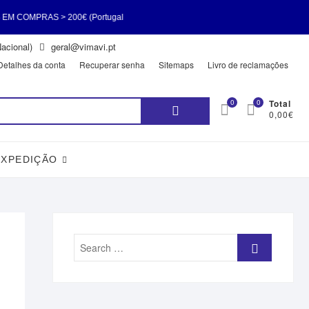
 > 200€ (Portugal
acional)
geral@vimavi.pt
 EM COMPRAS > 200€
Detalhes da conta
Recuperar senha
Sitemaps
Livro de reclamações
Pesquisar
0
0
Total
0,00€
por:
EXPEDIÇÃO
Search
…