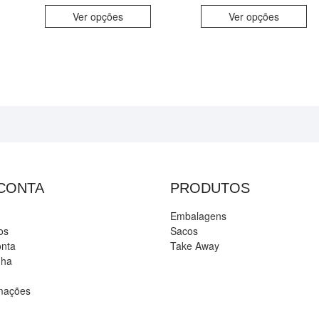
Ver opções
Ver opções
 CONTA
PRODUTOS
Embalagens
os
Sacos
onta
Take Away
nha
amações