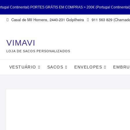
ntal) PORTES GRÁTIS EM COMPRAS > 200€ (Portugal Continental) PORTES GR
Skip
Casal de Mil Homens, 2440-231 Golpilheira
911 563 829 (Chamada 
gal Continental) PORTES GRÁTIS EM COMPRAS > 200€ (Portugal Continental
to
content
(Portugal Continental)
VIMAVI
LOJA DE SACOS PERSONALIZADOS
VESTUÁRIO
SACOS
ENVELOPES
EMBRU