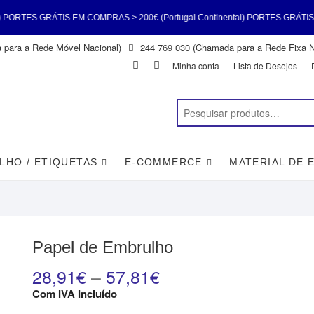
ÁTIS EM COMPRAS > 200€ (Portugal Continental) PORTES GRÁTIS EM COMPRAS
para a Rede Móvel Nacional)
244 769 030 (Chamada para a Rede Fixa N
) PORTES GRÁTIS EM COMPRAS > 200€ (Portugal Continental) PORTES GRÁTIS
Facebook
Instagram
Minha conta
Lista de Desejos
LHO / ETIQUETAS
E-COMMERCE
MATERIAL DE 
Papel de Embrulho
28,91
€
–
57,81
€
Com IVA Incluído