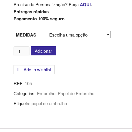
Precisa de Personalização? Peça
AQUI
.
Entregas rápidas
Pagamento 100% seguro
MEDIDAS
Quantidade
Adicionar
de
Papel
Add to wishlist
de
Embrulho
REF:
105
Categorias:
Embrulho
,
Papel de Embrulho
Etiqueta:
papel de embrulho