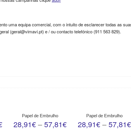
nto uma equipa comercial, com o intuito de esclarecer todas as sua
ral (geral@vimavi.pt) e / ou contacto telefónico (911 563 829).
Papel de Embrulho
Papel de Embrulho
€
28,91
€
–
57,81
€
28,91
€
–
57,81
€