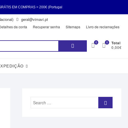
MPRAS > 200€ (Portugal
acional)
geral@vimavi.pt
RÁTIS EM COMPRAS > 200€
Detalhes da conta
Recuperar senha
Sitemaps
Livro de reclamações
Pesquisar
0
0
Total
0,00€
por:
EXPEDIÇÃO
Search
…