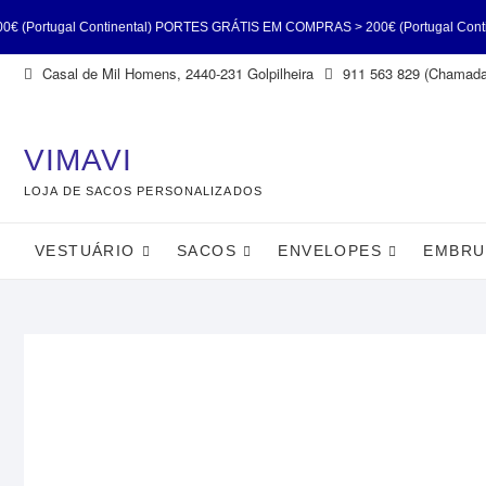
ntinental) PORTES GRÁTIS EM COMPRAS > 200€ (Portugal Continental) PORT
Skip
Casal de Mil Homens, 2440-231 Golpilheira
911 563 829 (Chamada 
Portugal Continental) PORTES GRÁTIS EM COMPRAS > 200€ (Portugal Contin
to
content
(Portugal Continental)
VIMAVI
LOJA DE SACOS PERSONALIZADOS
VESTUÁRIO
SACOS
ENVELOPES
EMBRU