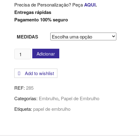
Precisa de Personalização? Peça
AQUI
.
Entregas rápidas
Pagamento 100% seguro
MEDIDAS
Quantidade
Adicionar
de
Papel
Add to wishlist
de
Embrulho
REF:
285
Categorias:
Embrulho
,
Papel de Embrulho
Etiqueta:
papel de embrulho