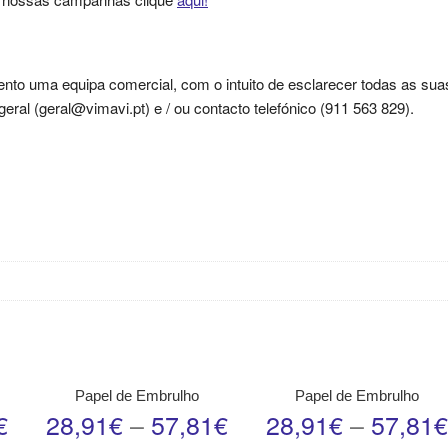
nto uma equipa comercial, com o intuito de esclarecer todas as sua
ral (geral@vimavi.pt) e / ou contacto telefónico (911 563 829).
Papel de Embrulho
Papel de Embrulho
€
28,91
€
–
57,81
€
28,91
€
–
57,81
€