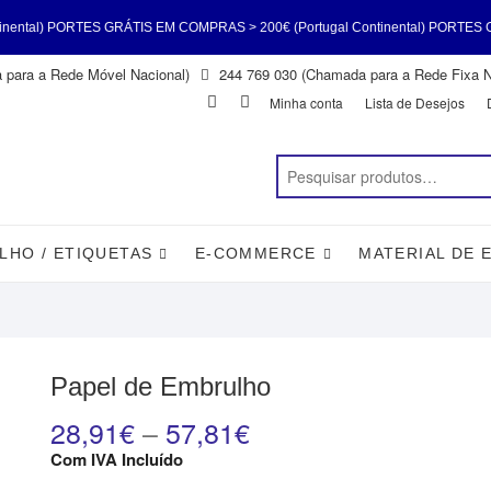
ES GRÁTIS EM COMPRAS > 200€ (Portugal Continental) PORTES GRÁTIS EM CO
para a Rede Móvel Nacional)
244 769 030 (Chamada para a Rede Fixa N
ental) PORTES GRÁTIS EM COMPRAS > 200€ (Portugal Continental) PORTES G
Facebook
Instagram
Minha conta
Lista de Desejos
LHO / ETIQUETAS
E-COMMERCE
MATERIAL DE 
Papel de Embrulho
28,91
€
–
57,81
€
Com IVA Incluído