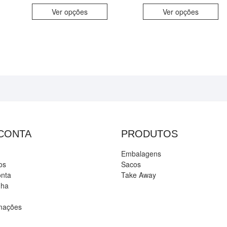
Ver opções
Ver opções
 CONTA
PRODUTOS
Embalagens
os
Sacos
onta
Take Away
nha
amações