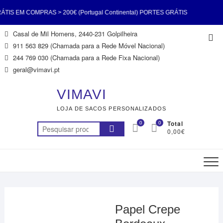
 EM COMPRAS > 200€ (Portugal Continental) PORTES GRÁTIS
Skip
Casal de Mil Homens, 2440-231 Golpilheira
Top
 200€ (Portugal Continental) PORTES GRÁTIS EM COMPRAS >
to
911 563 829 (Chamada para a Rede Móvel Nacional)
Me
content
244 769 030 (Chamada para a Rede Fixa Nacional)
al Continental) PORTES GRÁTIS EM COMPRAS > 200€ (Portugal
geral@vimavi.pt
) PORTES GRÁTIS EM COMPRAS > 200€ (Portugal Continental)
VIMAVI
LOJA DE SACOS PERSONALIZADOS
 EM COMPRAS > 200€ (Portugal Continental) PORTES GRÁTIS
0
0
Total
Pesquisar
0,00€
 200€ (Portugal Continental) PORTES GRÁTIS EM COMPRAS >
por:
200€ (Portugal Continental)
Papel Crepe