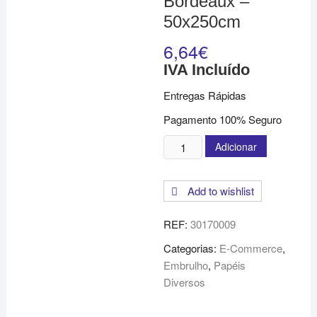
Bordeaux –
50x250cm
6,64
€
IVA Incluído
Entregas Rápidas
Pagamento 100% Seguro
Quantidade
Adicionar
de
Papel
Add to wishlist
Crepe
Bordeaux
REF:
30170009
-
50x250cm
Categorias:
E-Commerce
,
Embrulho
,
Papéis
Diversos