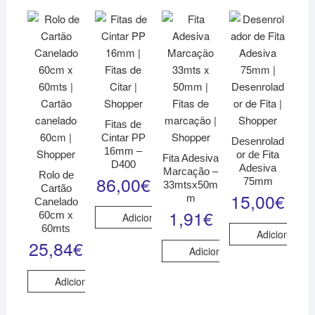
Fitas de
Cintar PP
Desenrolad
16mm –
or de Fita
Fita Adesiva
D400
Adesiva
Marcação –
Rolo de
86,00
€
75mm
33mtsx50m
Cartão
15,00
€
m
Canelado
1,91
€
60cm x
Adicionar
60mts
Adicionar
25,84
€
Adicionar
Adicionar