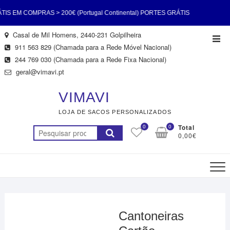
EM COMPRAS > 200€ (Portugal Continental) PORTES GRÁTIS
Skip
Casal de Mil Homens, 2440-231 Golpilheira
Top
200€ (Portugal Continental) PORTES GRÁTIS EM COMPRAS >
to
911 563 829 (Chamada para a Rede Móvel Nacional)
Men
content
244 769 030 (Chamada para a Rede Fixa Nacional)
l Continental) PORTES GRÁTIS EM COMPRAS > 200€ (Portugal
geral@vimavi.pt
 PORTES GRÁTIS EM COMPRAS > 200€ (Portugal Continental)
VIMAVI
LOJA DE SACOS PERSONALIZADOS
EM COMPRAS > 200€ (Portugal Continental) PORTES GRÁTIS
0
0
Total
Pesquisar
0,00€
200€ (Portugal Continental) PORTES GRÁTIS EM COMPRAS >
por:
200€ (Portugal Continental)
Cantoneiras