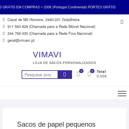
GRÁTIS EM COMPRAS > 200€ (Portugal Continental) PORTES GRÁTIS
Skip
Casal de Mil Homens, 2440-231 Golpilheira
Top
RAS > 200€ (Portugal Continental) PORTES GRÁTIS EM COMPRAS >
to
911 563 829 (Chamada para a Rede Móvel Nacional)
Me
content
244 769 030 (Chamada para a Rede Fixa Nacional)
Portugal Continental) PORTES GRÁTIS EM COMPRAS > 200€ (Portugal
geral@vimavi.pt
nental) PORTES GRÁTIS EM COMPRAS > 200€ (Portugal Continental)
VIMAVI
LOJA DE SACOS PERSONALIZADOS
GRÁTIS EM COMPRAS > 200€ (Portugal Continental) PORTES GRÁTIS
0
0
Total
Pesquisar
0,00€
RAS > 200€ (Portugal Continental) PORTES GRÁTIS EM COMPRAS >
por:
200€ (Portugal Continental)
Sacos de papel pequenos