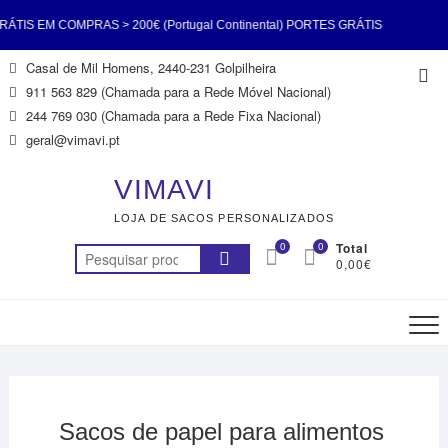
TIS EM COMPRAS > 200€ (Portugal Continental) PORTES GRÁTIS
Skip
Casal de Mil Homens, 2440-231 Golpilheira
Top
 > 200€ (Portugal Continental) PORTES GRÁTIS EM COMPRAS >
to
911 563 829 (Chamada para a Rede Móvel Nacional)
Me
content
244 769 030 (Chamada para a Rede Fixa Nacional)
tugal Continental) PORTES GRÁTIS EM COMPRAS > 200€ (Portugal
geral@vimavi.pt
tal) PORTES GRÁTIS EM COMPRAS > 200€ (Portugal Continental)
VIMAVI
LOJA DE SACOS PERSONALIZADOS
TIS EM COMPRAS > 200€ (Portugal Continental) PORTES GRÁTIS
0
0
Total
Pesquisar
0,00€
 > 200€ (Portugal Continental) PORTES GRÁTIS EM COMPRAS >
por:
200€ (Portugal Continental)
Sacos de papel para alimentos