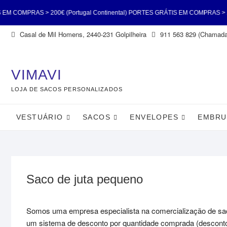
PRAS > 200€ (Portugal Continental) PORTES GRÁTIS EM COMPRAS > 200€ (Po
Skip
Casal de Mil Homens, 2440-231 Golpilheira
911 563 829 (Chamada 
RÁTIS EM COMPRAS > 200€ (Portugal Continental) PORTES GRÁTIS EM COMPRA
to
content
VIMAVI
LOJA DE SACOS PERSONALIZADOS
VESTUÁRIO
SACOS
ENVELOPES
EMBRU
Saco de juta pequeno
Somos uma empresa especialista na comercialização de sac
um sistema de desconto por quantidade comprada (desconto