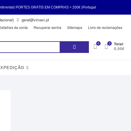
tal) PORTES GRÁTIS EM COMPRAS > 200€ (Portugal
acional)
geral@vimavi.pt
gal Continental) PORTES GRÁTIS EM COMPRAS > 200€
Detalhes da conta
Recuperar senha
Sitemaps
Livro de reclamações
Pesquisar
0
0
Total
0,00€
por:
EXPEDIÇÃO