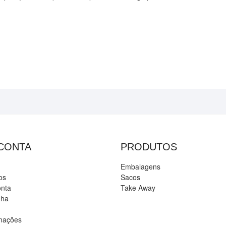
 CONTA
PRODUTOS
Embalagens
os
Sacos
onta
Take Away
nha
amações