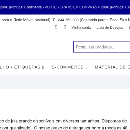
rtugal Continental) PORTES GRÁTIS EM COMPRAS > 200€ (Portugal Continen
para a Rede Móvel Nacional)
244 769 030 (Chamada para a Rede Fixa N
S > 200€ (Portugal Continental) PORTES GRÁTIS EM COMPRAS > 200€ (Portu
Facebook
Instagram
Minha conta
Lista de Desejos
(Portugal Continental)
LHO / ETIQUETAS
E-COMMERCE
MATERIAL DE 
o de juta grande disponíveis em diversos tamanhos. Dispomos de
 por quantidade). O nosso prazo de entrega por norma ronda as 48