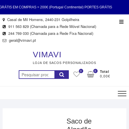
TIS EM COMPRAS > 200€ (Portugal Continental) PORTES GRÁTIS
Skip
Casal de Mil Homens, 2440-231 Golpilheira
Top
 > 200€ (Portugal Continental) PORTES GRÁTIS EM COMPRAS >
to
911 563 829 (Chamada para a Rede Móvel Nacional)
Men
content
244 769 030 (Chamada para a Rede Fixa Nacional)
ugal Continental) PORTES GRÁTIS EM COMPRAS > 200€ (Portugal
geral@vimavi.pt
al) PORTES GRÁTIS EM COMPRAS > 200€ (Portugal Continental)
VIMAVI
LOJA DE SACOS PERSONALIZADOS
TIS EM COMPRAS > 200€ (Portugal Continental) PORTES GRÁTIS
0
0
Total
Pesquisar
0,00€
 > 200€ (Portugal Continental) PORTES GRÁTIS EM COMPRAS >
por:
200€ (Portugal Continental)
Saco de