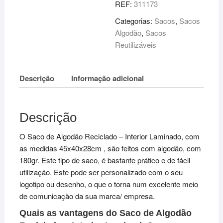
REF:
311173
Reciclado
-
Categorias:
Sacos
,
Sacos
Interior
Algodão
,
Sacos
Laminado
Reutilizáveis
-
45x40x28cm
Descrição
Informação adicional
-
180gr
Descrição
O Saco de Algodão Reciclado – Interior Laminado, com
as medidas 45x40x28cm , são feitos com algodão, com
180gr. Este tipo de saco, é bastante prático e de fácil
utilização. Este pode ser personalizado com o seu
logotipo ou desenho, o que o torna num excelente meio
de comunicação da sua marca/ empresa.
Quais as vantagens do Saco de Algodão