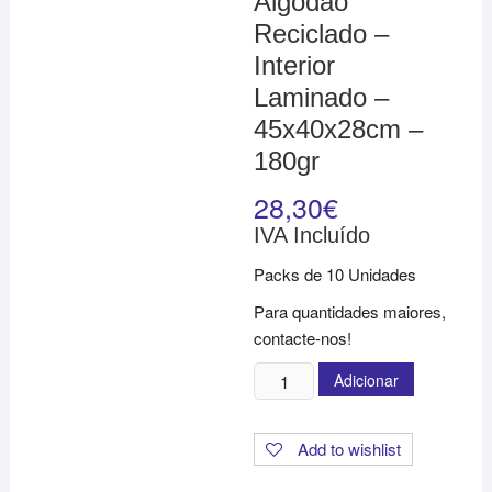
Algodão
Reciclado –
Interior
Laminado –
45x40x28cm –
180gr
28,30
€
IVA Incluído
Packs de 10 Unidades
Para quantidades maiores,
contacte-nos!
Quantidade
Adicionar
de
Saco
Add to wishlist
de
Algodão