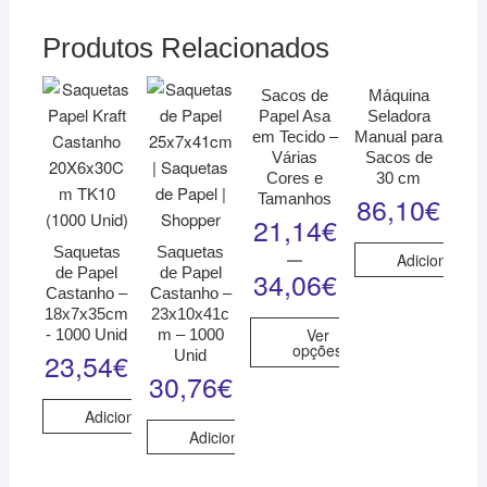
Produtos Relacionados
Sacos de
Máquina
Papel Asa
Seladora
em Tecido –
Manual para
Várias
Sacos de
Cores e
30 cm
Tamanhos
86,10
€
21,14
€
–
Saquetas
Saquetas
Adicionar
de Papel
de Papel
34,06
€
Castanho –
Castanho –
18x7x35cm
23x10x41c
Ver
- 1000 Unid
m – 1000
opções
Unid
23,54
€
30,76
€
Adicionar
Adicionar