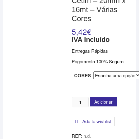
Cetim – 20mm x
16mt – Várias
Cores
5,42
€
IVA Incluído
Entregas Rápidas
Pagamento 100% Seguro
CORES
Quantidade
Adicionar
de
Rolo
Add to wishlist
de
Fita
REF:
n.d.
em