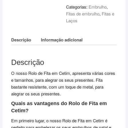
Cetim
Categorias:
Embrulho
,
-
Fitas de embrulho
,
Fitas e
20mm
Laços
x
16mt
Descrição
Informação adicional
-
Várias
Cores
Descrição
O nosso Rolo de Fita em Cetim, apresenta várias cores
e tamanhos, para alegrar os seus presentes. Fita
bastante resistente, com um toque de metal, para
alegrar os seus presentes.
Quais as vantagens do Rolo de Fita em
Cetim?
Em primeiro lugar, o nosso Rolo de Fita em Cetim é
perfeito para embelezar os seus embrulhos de natal e