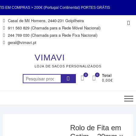
EM COMPRAS > 200€ (Portugal Continental) PORTES GRÁTIS
Skip
Casal de Mil Homens, 2440-231 Golpilheira
Top
00€ (Portugal Continental) PORTES GRÁTIS EM COMPRAS >
to
911 563 829 (Chamada para a Rede Móvel Nacional)
Me
content
244 769 030 (Chamada para a Rede Fixa Nacional)
 Continental) PORTES GRÁTIS EM COMPRAS > 200€ (Portugal
geral@vimavi.pt
PORTES GRÁTIS EM COMPRAS > 200€ (Portugal Continental)
VIMAVI
LOJA DE SACOS PERSONALIZADOS
EM COMPRAS > 200€ (Portugal Continental) PORTES GRÁTIS
0
0
Total
Pesquisar
0,00€
00€ (Portugal Continental) PORTES GRÁTIS EM COMPRAS >
por:
200€ (Portugal Continental)
Rolo de Fita em