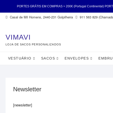
PORTES GRÁTIS EM COMPRAS > 200€ (Portugal Continental) PORTES GR
Skip
Casal de Mil Homens, 2440-231 Golpilheira
911 563 829 (Chamada 
Continental) PORTES GRÁTIS EM COMPRAS > 200€ (Portugal Continental
to
content
VIMAVI
LOJA DE SACOS PERSONALIZADOS
VESTUÁRIO
SACOS
ENVELOPES
EMBRU
Newsletter
[newsletter]