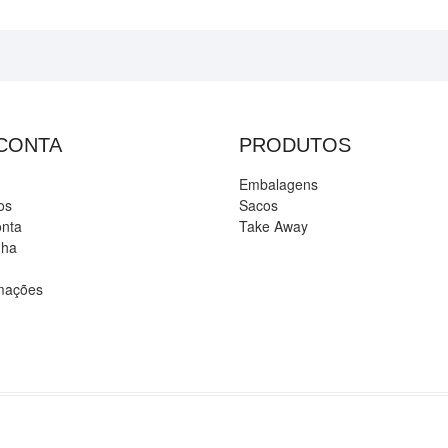
 CONTA
PRODUTOS
Embalagens
os
Sacos
onta
Take Away
nha
amações