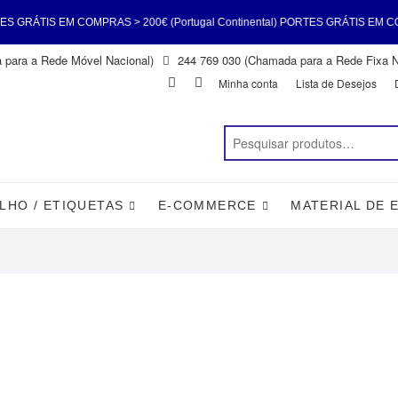
ÁTIS EM COMPRAS > 200€ (Portugal Continental) PORTES GRÁTIS EM COMPRAS
para a Rede Móvel Nacional)
244 769 030 (Chamada para a Rede Fixa N
) PORTES GRÁTIS EM COMPRAS > 200€ (Portugal Continental) PORTES GRÁTIS
Facebook
Instagram
Minha conta
Lista de Desejos
(Portugal Continental)
LHO / ETIQUETAS
E-COMMERCE
MATERIAL DE 