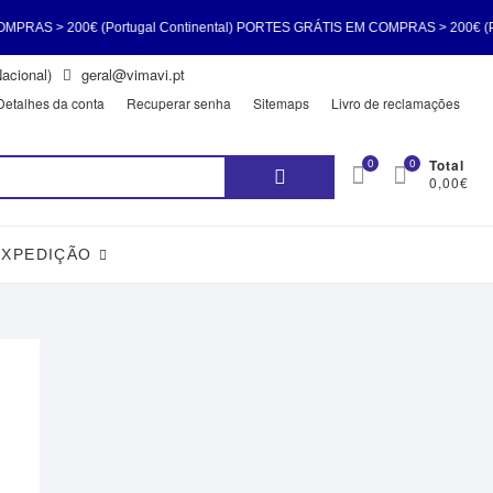
 > 200€ (Portugal Continental) PORTES GRÁTIS EM COMPRAS > 200€ (Portug
acional)
geral@vimavi.pt
 EM COMPRAS > 200€ (Portugal Continental) PORTES GRÁTIS EM COMPRAS > 2
Detalhes da conta
Recuperar senha
Sitemaps
Livro de reclamações
Pesquisar
0
0
Total
0,00€
por:
EXPEDIÇÃO