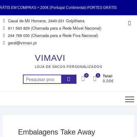
TIS EM COMPRAS > 200€ (Portugal Continental) PORTES GRÁTIS
Skip
Casal de Mil Homens, 2440-231 Golpilheira
Top
 > 200€ (Portugal Continental) PORTES GRÁTIS EM COMPRAS >
to
911 563 829 (Chamada para a Rede Móvel Nacional)
Me
content
244 769 030 (Chamada para a Rede Fixa Nacional)
tugal Continental) PORTES GRÁTIS EM COMPRAS > 200€ (Portugal
geral@vimavi.pt
tal) PORTES GRÁTIS EM COMPRAS > 200€ (Portugal Continental)
VIMAVI
LOJA DE SACOS PERSONALIZADOS
TIS EM COMPRAS > 200€ (Portugal Continental) PORTES GRÁTIS
0
0
Total
Pesquisar
0,00€
 > 200€ (Portugal Continental) PORTES GRÁTIS EM COMPRAS >
por:
200€ (Portugal Continental)
Embalagens Take Away